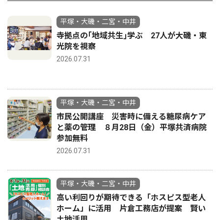
平塚・大磯・二宮・中井
寺拠点の｢地域共生｣学ぶ 27人が大磯・東
光院を視察
2026.07.31
平塚・大磯・二宮・中井
市民公開講座 災害時に備える糖尿病ケア
と薬の管理 ８月28日（金）平塚共済病院
参加無料
2026.07.31
平塚・大磯・二宮・中井
高い利回りが期待できる「ホスピス型老人
ホーム」に活用 片倉工務店が提案 賢い
土地活用