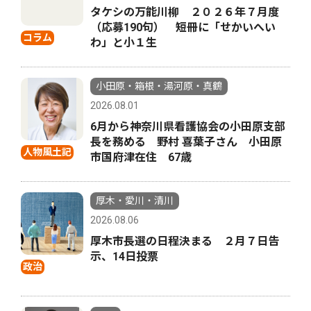
タケシの万能川柳 ２０２６年７月度
（応募190句） 短冊に「せかいへい
コラム
わ」と小１生
小田原・箱根・湯河原・真鶴
2026.08.01
6月から神奈川県看護協会の小田原支部
長を務める 野村 喜葉子さん 小田原
人物風土記
市国府津在住 67歳
厚木・愛川・清川
2026.08.06
厚木市長選の日程決まる ２月７日告
示、14日投票
政治