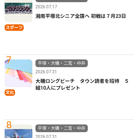
2026.07.17
湘南平塚北シニア全国へ 初戦は７月23日
スポーツ
7
平塚・大磯・二宮・中井
2026.07.31
大磯ロングビーチ タウン読者を招待 ５
組10人にプレゼント
文化
8
平塚・大磯・二宮・中井
2026.07.31