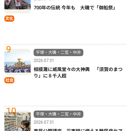
700年の伝統 今年も 大磯で「御船祭」
文化
9
平塚・大磯・二宮・中井
2026.07.31
相模灘に威風堂々の大神輿 「須賀のまつ
り」に８千人超
社会
10
平塚・大磯・二宮・中井
2026.07.31