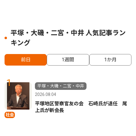
平塚・大磯・二宮・中井 人気記事ラン
キング
前日
1週間
1か月
1
平塚・大磯・二宮・中井
2026.08.04
平塚地区警察官友の会 石崎氏が退任 尾
上氏が新会長
社会