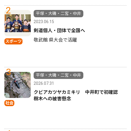
2
平塚・大磯・二宮・中井
2023.06.15
剣道個人・団体で全国へ
敬武館 県大会で活躍
スポーツ
3
平塚・大磯・二宮・中井
2026.07.31
クビアカツヤカミキリ 中井町で初確認
樹木への被害懸念
社会