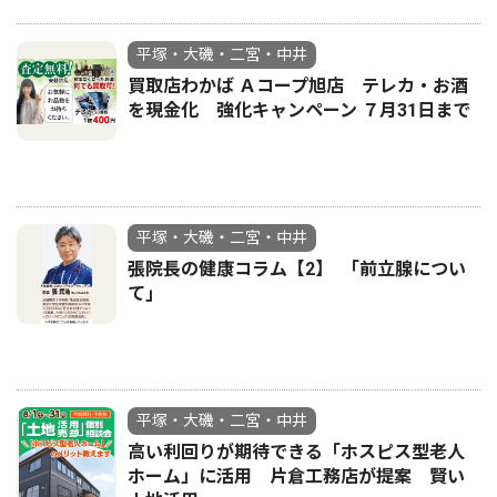
平塚・大磯・二宮・中井
買取店わかば Ａコープ旭店 テレカ・お酒
を現金化 強化キャンペーン ７月31日まで
平塚・大磯・二宮・中井
張院長の健康コラム【2】 ｢前立腺につい
て｣
平塚・大磯・二宮・中井
高い利回りが期待できる「ホスピス型老人
ホーム」に活用 片倉工務店が提案 賢い