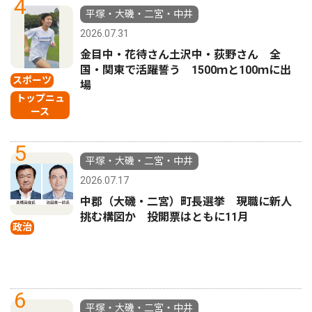
4
平塚・大磯・二宮・中井
2026.07.31
金目中・花待さん土沢中・荻野さん 全
国・関東で活躍誓う 1500ｍと100ｍに出
スポーツ
場
トップニュ
ース
5
平塚・大磯・二宮・中井
2026.07.17
中郡（大磯・二宮）町長選挙 現職に新人
挑む構図か 投開票はともに11月
政治
6
平塚・大磯・二宮・中井