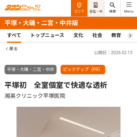
エリア
会社・IR
検索
Menu
平塚・大磯・二宮・中井版
すべて
トップニュース
文化
社会
教育
ス
戻る
公開日：2026.02.13
平塚・大磯・二宮・中井
ピックアップ（PR）
平塚初 全室個室で快適な透析
湘英クリニック平塚医院