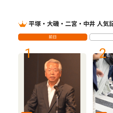
平塚・大磯・二宮・中井 人気
前日
1
2