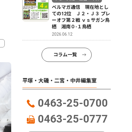
ベルマガ通信 現在地とし
ての12位 Ｊ２・Ｊ３ プレ
ーオフ第２戦 ｖｓサガン鳥
栖 湘南０-１鳥栖
2026.06.12
コラム一覧
4
5
平塚・大磯・二宮・中井編集室
0463-25-0700
0463-25-0777