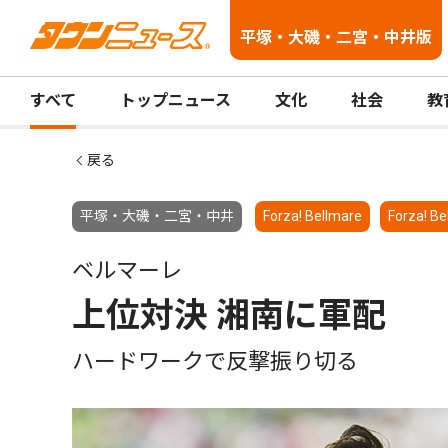
平塚・大磯・二宮・中井版
すべて
トップニュース
文化
社会
教
戻る
平塚・大磯・二宮・中井
Forza! Bellmare
Forza! Be
ベルマーレ
上位対決 湘南に軍配
ハードワークで反撃振り切る