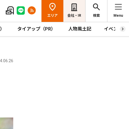
エリア
会社・IR
検索
Menu
R）
タイアップ（PR）
人物風土記
イベント
.06.26