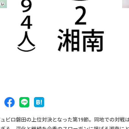
ュビロ磐田の上位対決となった第19節。同地での対戦
よぎる。深化と継続を今季のスローガンに掲げる湘南に