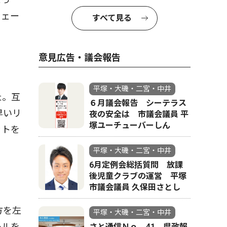
ウェー
すべて見る
意見広告・議会報告
平塚・大磯・二宮・中井
た。互
６月議会報告 シーテラス
早いリ
夜の安全は 市議会議員 平
塚ユーチューバーしん
ットを
平塚・大磯・二宮・中井
6月定例会総括質問 放課
後児童クラブの運営 平塚
市議会議員 久保田さとし
方を左
平塚・大磯・二宮・中井
ールを
さと通信Ｎｏ．41 県政報