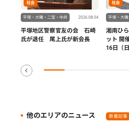
社会
社会
6.07.31
平塚・大磯・二宮・中井
2026.08.04
平塚・大磯
ン読
平塚地区警察官友の会 石崎
湘南ひら
プレゼ
氏が退任 尾上氏が新会長
ット 開
16日（
他のエリアのニュース
新着記事