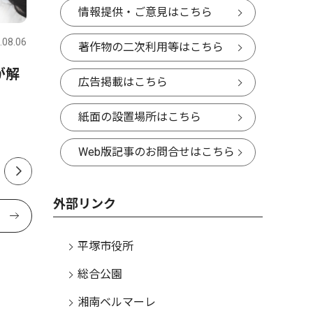
スポーツ
トップニュース
政治
情報提供・ご意見はこちら
.08.06
平塚・大磯・二宮・中井
2026.07.31
平塚・大磯
著作物の二次利用等はこちら
が解
金目中・花待さん土沢中・荻
中郡（大
広告掲載はこちら
野さん 全国・関東で活躍誓
挙 現職
う 1500ｍと100ｍに出場
投開票は
紙面の設置場所はこちら
Web版記事のお問合せはこちら
外部リンク
平塚市役所
総合公園
湘南ベルマーレ