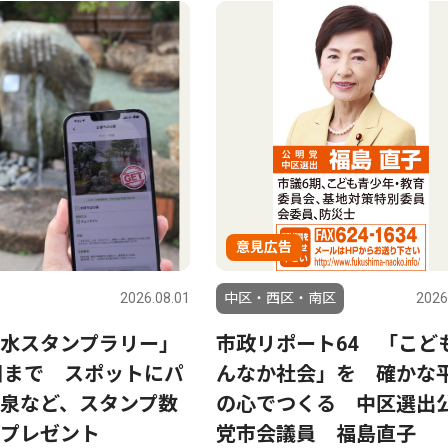
意見広告
2026.08.01
中区・西区・南区
2026
水スタンプラリー」
市政リポート64 「こど
0日まで スポットにパ
んなか社会」を 確かな
泉など、スタンプ数
の心でつくる 中区選出
プレゼント
党市会議員 福島直子