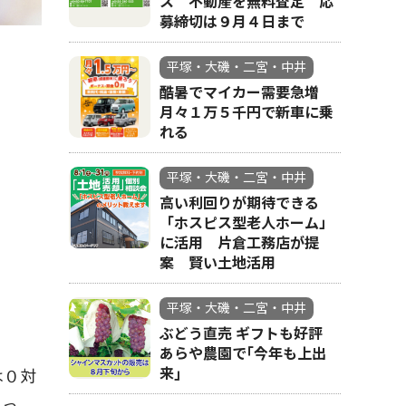
ス 不動産を無料査定 応
募締切は９月４日まで
先制点を挙げた岡田
平塚・大磯・二宮・中井
酷暑でマイカー需要急増
月々１万５千円で新車に乗
れる
平塚・大磯・二宮・中井
高い利回りが期待できる
「ホスピス型老人ホーム」
に活用 片倉工務店が提
案 賢い土地活用
平塚・大磯・二宮・中井
ぶどう直売 ギフトも好評
あらや農園で｢今年も上出
来｣
は０対
とっ