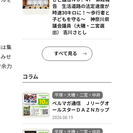
告 生活道路の法定速度が
時速30キロに！〜歩行者と
子どもを守る〜 神奈川県
議会議員（大磯・二宮選
出） 吉川さとし
南は集
すべて見る
てみせ
で余力
コラム
平塚・大磯・二宮・中井
ベルマガ通信 Ｊリーグオ
ールスターＤＡＺＮカップ
2026.06.19
平塚・大磯・二宮・中井