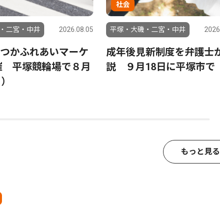
社会
・二宮・中井
2026.08.05
平塚・大磯・二宮・中井
2026
つかふれあいマーケ
成年後見新制度を弁護士
催 平塚競輪場で８月
説 ９月18日に平塚市で
日）
もっと見る