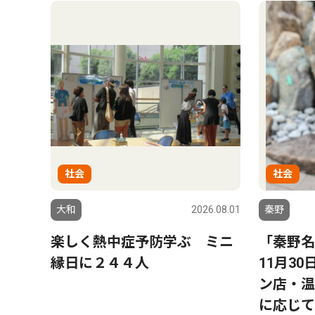
社会
社会
大和
2026.08.01
秦野
楽しく熱中症予防学ぶ ミニ
「秦野名
縁日に２４４人
11月3
ン店・温
に応じて