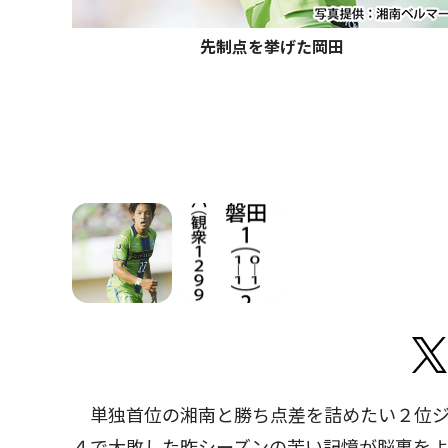
先制点を挙げた岡田
単独首位の湘南と勝ち点差を詰めたい２位ジ
４で大敗した昨シーズンの苦い記憶が脳裏を