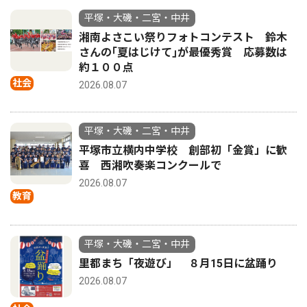
平塚・大磯・二宮・中井
湘南よさこい祭りフォトコンテスト 鈴木
さんの｢夏はじけて｣が最優秀賞 応募数は
約１００点
社会
2026.08.07
平塚・大磯・二宮・中井
平塚市立横内中学校 創部初「金賞」に歓
喜 西湘吹奏楽コンクールで
2026.08.07
教育
平塚・大磯・二宮・中井
里都まち「夜遊び」 ８月15日に盆踊り
2026.08.07