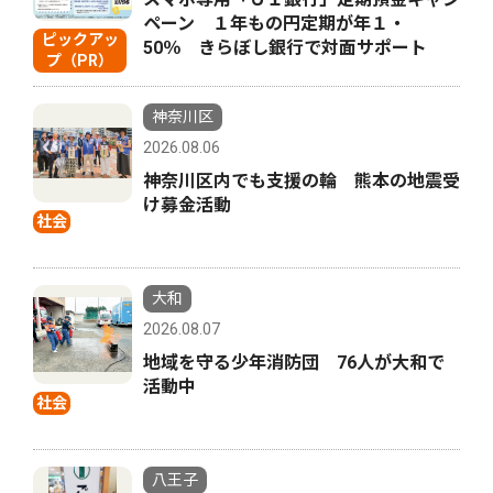
ペーン １年もの円定期が年１・
ピックアッ
50％ きらぼし銀行で対面サポート
プ（PR）
神奈川区
2026.08.06
神奈川区内でも支援の輪 熊本の地震受
け募金活動
社会
大和
2026.08.07
地域を守る少年消防団 76人が大和で
活動中
社会
八王子