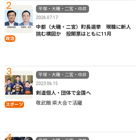
2
平塚・大磯・二宮・中井
2026.07.17
中郡（大磯・二宮）町長選挙 現職に新人
挑む構図か 投開票はともに11月
政治
3
平塚・大磯・二宮・中井
2023.06.15
剣道個人・団体で全国へ
敬武館 県大会で活躍
スポーツ
4