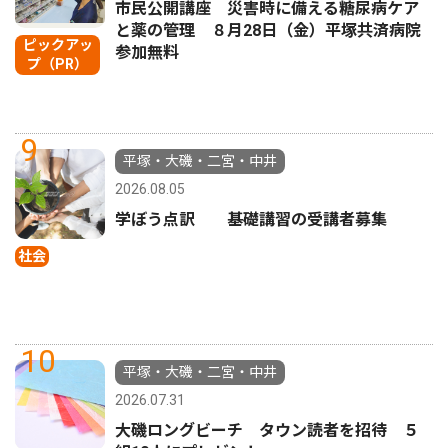
市民公開講座 災害時に備える糖尿病ケア
と薬の管理 ８月28日（金）平塚共済病院
ピックアッ
参加無料
プ（PR）
9
平塚・大磯・二宮・中井
2026.08.05
学ぼう点訳 基礎講習の受講者募集
社会
10
平塚・大磯・二宮・中井
2026.07.31
大磯ロングビーチ タウン読者を招待 ５