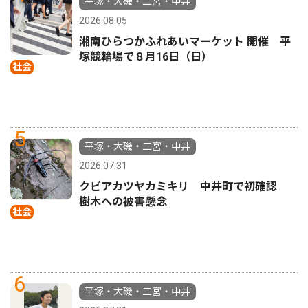
平塚・大磯・二宮・中井
2026.08.05
湘南ひらつかふれあいマーケット 開催 平
塚競輪場で８月16日（日）
社会
5
平塚・大磯・二宮・中井
2026.07.31
クビアカツヤカミキリ 中井町で初確認
樹木への被害懸念
社会
6
平塚・大磯・二宮・中井