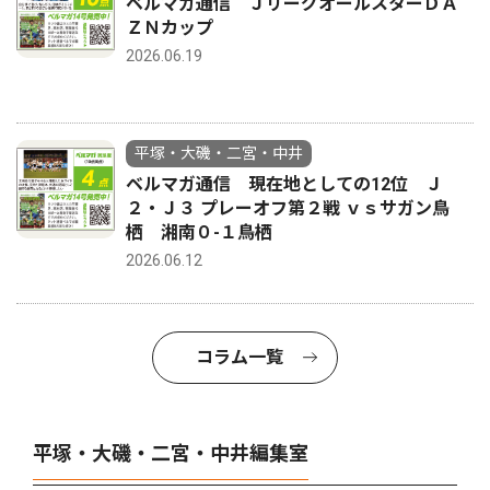
ベルマガ通信 ＪリーグオールスターＤＡ
ＺＮカップ
2026.06.19
平塚・大磯・二宮・中井
ベルマガ通信 現在地としての12位 Ｊ
２・Ｊ３ プレーオフ第２戦 ｖｓサガン鳥
栖 湘南０-１鳥栖
2026.06.12
コラム一覧
平塚・大磯・二宮・中井編集室