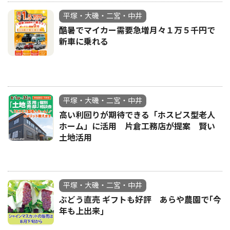
平塚・大磯・二宮・中井
酷暑でマイカー需要急増月々１万５千円で
新車に乗れる
平塚・大磯・二宮・中井
高い利回りが期待できる「ホスピス型老人
ホーム」に活用 片倉工務店が提案 賢い
土地活用
平塚・大磯・二宮・中井
ぶどう直売 ギフトも好評 あらや農園で｢今
年も上出来｣