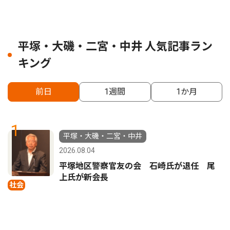
平塚・大磯・二宮・中井 人気記事ラン
キング
前日
1週間
1か月
1
平塚・大磯・二宮・中井
2026.08.04
平塚地区警察官友の会 石崎氏が退任 尾
上氏が新会長
社会