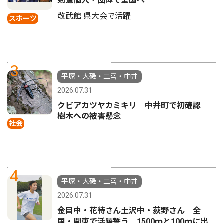
剣道個人・団体で全国へ
敬武館 県大会で活躍
スポーツ
3
平塚・大磯・二宮・中井
2026.07.31
クビアカツヤカミキリ 中井町で初確認
樹木への被害懸念
社会
4
平塚・大磯・二宮・中井
2026.07.31
金目中・花待さん土沢中・荻野さん 全
国・関東で活躍誓う 1500ｍと100ｍに出