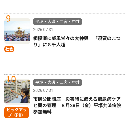
9
平塚・大磯・二宮・中井
2026.07.31
相模灘に威風堂々の大神輿 「須賀のまつ
り」に８千人超
社会
10
平塚・大磯・二宮・中井
2026.07.31
市民公開講座 災害時に備える糖尿病ケア
と薬の管理 ８月28日（金）平塚共済病院
ピックアッ
参加無料
プ（PR）