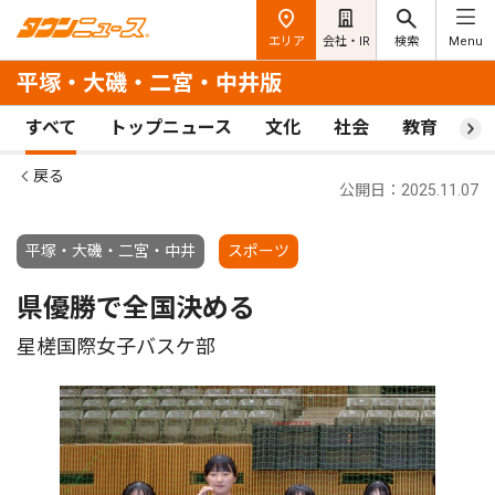
エリア
会社・IR
検索
Menu
平塚・大磯・二宮・中井版
すべて
トップニュース
文化
社会
教育
ス
戻る
公開日：2025.11.07
平塚・大磯・二宮・中井
スポーツ
県優勝で全国決める
星槎国際女子バスケ部