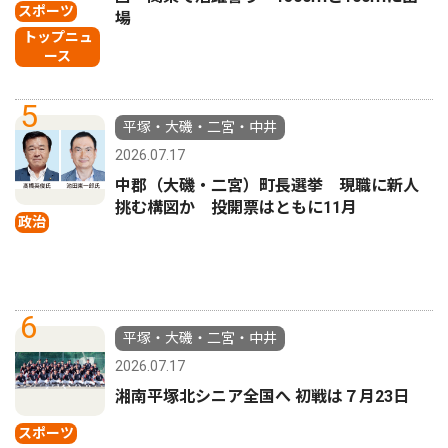
スポーツ
場
トップニュ
ース
5
平塚・大磯・二宮・中井
2026.07.17
中郡（大磯・二宮）町長選挙 現職に新人
挑む構図か 投開票はともに11月
政治
6
平塚・大磯・二宮・中井
2026.07.17
湘南平塚北シニア全国へ 初戦は７月23日
スポーツ