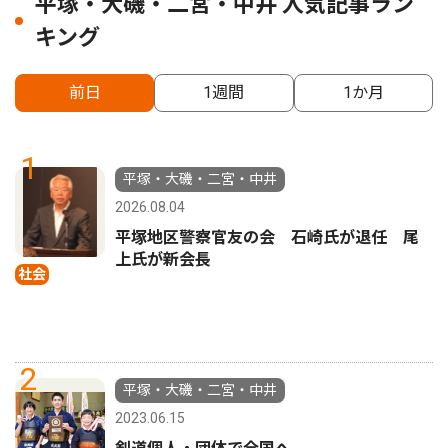
平塚・大磯・二宮・中井 人気記事ラン
キング
前日
1週間
1か月
1
平塚・大磯・二宮・中井
2026.08.04
平塚地区警察官友の会 石崎氏が退任 尾
上氏が新会長
社会
2
平塚・大磯・二宮・中井
2023.06.15