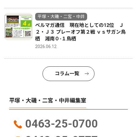
平塚・大磯・二宮・中井
ベルマガ通信 現在地としての12位 Ｊ
２・Ｊ３ プレーオフ第２戦 ｖｓサガン鳥
栖 湘南０-１鳥栖
2026.06.12
コラム一覧
平塚・大磯・二宮・中井編集室
0463-25-0700