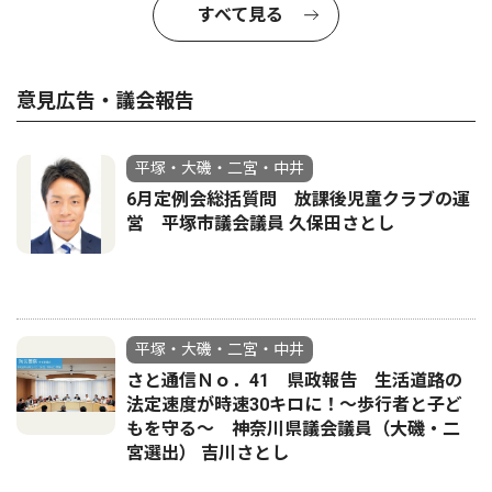
すべて見る
意見広告・議会報告
平塚・大磯・二宮・中井
6月定例会総括質問 放課後児童クラブの運
営 平塚市議会議員 久保田さとし
平塚・大磯・二宮・中井
さと通信Ｎｏ．41 県政報告 生活道路の
法定速度が時速30キロに！〜歩行者と子ど
もを守る〜 神奈川県議会議員（大磯・二
宮選出） 吉川さとし