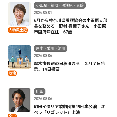
小田原・箱根・湯河原・真鶴
2026.08.01
6月から神奈川県看護協会の小田原支部
長を務める 野村 喜葉子さん 小田原
人物風土記
市国府津在住 67歳
厚木・愛川・清川
2026.08.06
厚木市長選の日程決まる ２月７日告
示、14日投票
政治
町田
2026.08.06
町田イタリア歌劇団第49回本公演 オ
ペラ「リゴレット」上演
文化