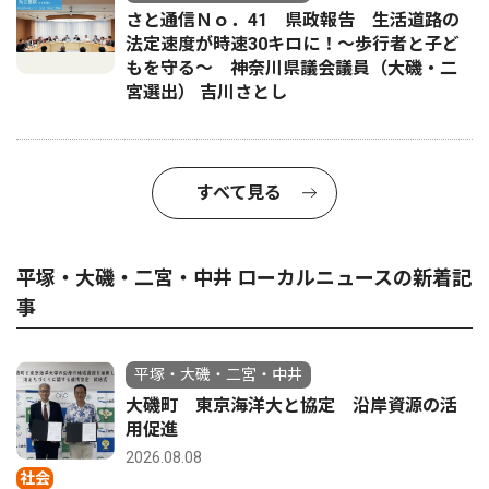
さと通信Ｎｏ．41 県政報告 生活道路の
法定速度が時速30キロに！〜歩行者と子ど
もを守る〜 神奈川県議会議員（大磯・二
宮選出） 吉川さとし
すべて見る
平塚・大磯・二宮・中井 ローカルニュースの新着記
事
平塚・大磯・二宮・中井
大磯町 東京海洋大と協定 沿岸資源の活
用促進
2026.08.08
社会