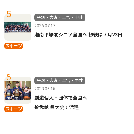
5
平塚・大磯・二宮・中井
2026.07.17
湘南平塚北シニア全国へ 初戦は７月23日
スポーツ
6
平塚・大磯・二宮・中井
2023.06.15
剣道個人・団体で全国へ
敬武館 県大会で活躍
スポーツ