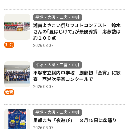
平塚・大磯・二宮・中井
湘南よさこい祭りフォトコンテスト 鈴木
さんの｢夏はじけて｣が最優秀賞 応募数は
約１００点
社会
2026.08.07
平塚・大磯・二宮・中井
平塚市立横内中学校 創部初「金賞」に歓
喜 西湘吹奏楽コンクールで
2026.08.07
教育
平塚・大磯・二宮・中井
里都まち「夜遊び」 ８月15日に盆踊り
2026.08.07