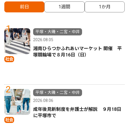
前日
1週間
1か月
1
平塚・大磯・二宮・中井
2026.08.05
湘南ひらつかふれあいマーケット 開催 平
塚競輪場で８月16日（日）
社会
2
平塚・大磯・二宮・中井
2026.08.06
成年後見新制度を弁護士が解説 ９月18日
に平塚市で
社会