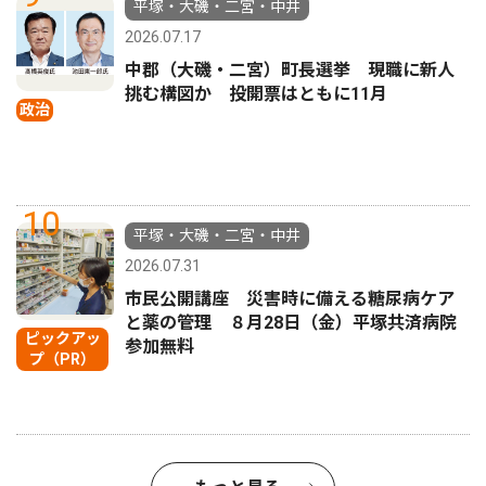
平塚・大磯・二宮・中井
2026.07.17
中郡（大磯・二宮）町長選挙 現職に新人
挑む構図か 投開票はともに11月
政治
10
平塚・大磯・二宮・中井
2026.07.31
市民公開講座 災害時に備える糖尿病ケア
と薬の管理 ８月28日（金）平塚共済病院
ピックアッ
参加無料
プ（PR）