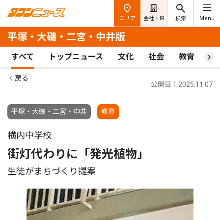
エリア
会社・IR
検索
Menu
平塚・大磯・二宮・中井版
すべて
トップニュース
文化
社会
教育
ス
戻る
公開日：2025.11.07
平塚・大磯・二宮・中井
教育
横内中学校
街灯代わりに「発光植物」
生徒がまちづくり提案