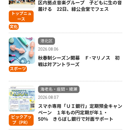
区内拠点音楽グループ 子どもに生の音
届ける 22日、緑公会堂でフェス
トップニュ
ース
文化
港北区
2026.08.06
秋春制シーズン開幕 Ｆ･マリノス 初
戦は対アントラーズ
スポーツ
海老名・座間・綾瀬
2026.08.07
スマホ専用「ＵＩ銀行」定期預金キャン
ペーン １年もの円定期が年１・
ピックアッ
50％ きらぼし銀行で対面サポート
プ（PR）