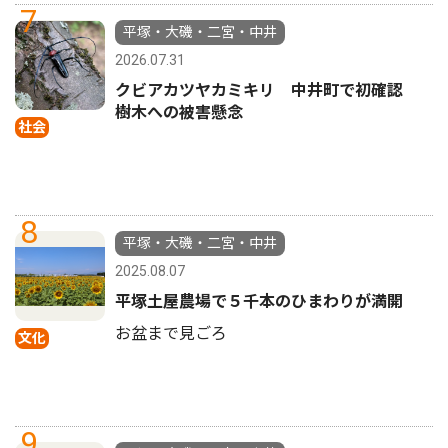
7
平塚・大磯・二宮・中井
2026.07.31
クビアカツヤカミキリ 中井町で初確認
樹木への被害懸念
社会
8
平塚・大磯・二宮・中井
2025.08.07
平塚土屋農場で５千本のひまわりが満開
お盆まで見ごろ
文化
9