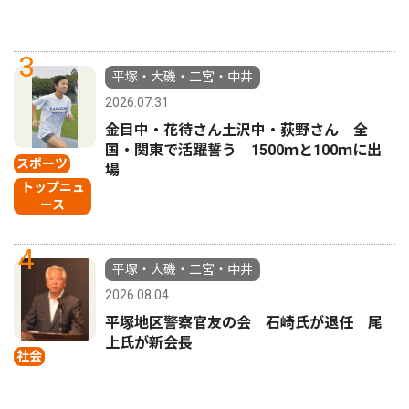
3
平塚・大磯・二宮・中井
2026.07.31
金目中・花待さん土沢中・荻野さん 全
国・関東で活躍誓う 1500ｍと100ｍに出
スポーツ
場
トップニュ
ース
4
平塚・大磯・二宮・中井
2026.08.04
平塚地区警察官友の会 石崎氏が退任 尾
上氏が新会長
社会