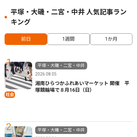
平塚・大磯・二宮・中井 人気記事ラン
キング
前日
1週間
1か月
1
平塚・大磯・二宮・中井
2026.08.05
湘南ひらつかふれあいマーケット 開催 平
塚競輪場で８月16日（日）
社会
2
平塚・大磯・二宮・中井