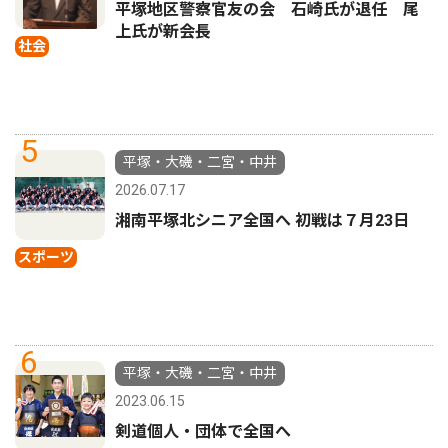
平塚地区警察官友の会 石崎氏が退任 尾
上氏が新会長
社会
5
平塚・大磯・二宮・中井
2026.07.17
湘南平塚北シニア全国へ 初戦は７月23日
スポーツ
6
平塚・大磯・二宮・中井
2023.06.15
剣道個人・団体で全国へ