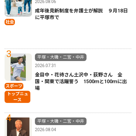
2026.08.06
成年後見新制度を弁護士が解説 ９月18日
に平塚市で
社会
3
平塚・大磯・二宮・中井
2026.07.31
金目中・花待さん土沢中・荻野さん 全
国・関東で活躍誓う 1500ｍと100ｍに出
スポーツ
場
トップニュ
ース
4
平塚・大磯・二宮・中井
2026.08.04