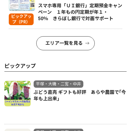
スマホ専用「ＵＩ銀行」定期預金キャン
ペーン １年もの円定期が年１・
ピックアッ
50％ きらぼし銀行で対面サポート
プ（PR）
エリア一覧を見る
ピックアップ
平塚・大磯・二宮・中井
ぶどう直売 ギフトも好評 あらや農園で｢今
年も上出来｣