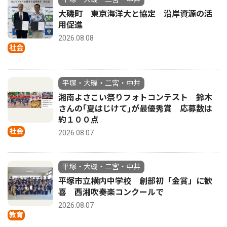
大磯町 東京海洋大と協定 沿岸資源の活
用促進
2026.08.08
社会
平塚・大磯・二宮・中井
湘南よさこい祭りフォトコンテスト 鈴木
さんの｢夏はじけて｣が最優秀賞 応募数は
約１００点
社会
2026.08.07
平塚・大磯・二宮・中井
平塚市立横内中学校 創部初「金賞」に歓
喜 西湘吹奏楽コンクールで
2026.08.07
教育