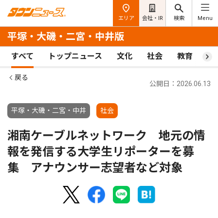
エリア
会社・IR
検索
Menu
平塚・大磯・二宮・中井版
すべて
トップニュース
文化
社会
教育
ス
戻る
公開日：2026.06.13
平塚・大磯・二宮・中井
社会
湘南ケーブルネットワーク 地元の情
報を発信する大学生リポーターを募
集 アナウンサー志望者など対象