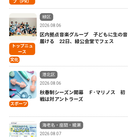
プ（PR）
緑区
2026.08.06
区内拠点音楽グループ 子どもに生の音
届ける 22日、緑公会堂でフェス
トップニュ
ース
文化
港北区
2026.08.06
秋春制シーズン開幕 Ｆ･マリノス 初
戦は対アントラーズ
スポーツ
海老名・座間・綾瀬
2026.08.07