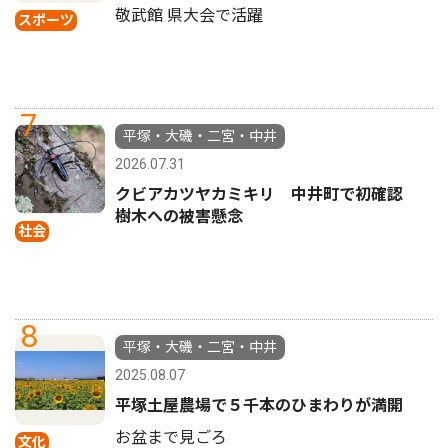
敬武館 県大会で活躍
スポーツ
7
平塚・大磯・二宮・中井
2026.07.31
クビアカツヤカミキリ 中井町で初確認
樹木への被害懸念
社会
8
平塚・大磯・二宮・中井
2025.08.07
平塚土屋農場で５千本のひまわりが満開
お盆まで見ごろ
文化