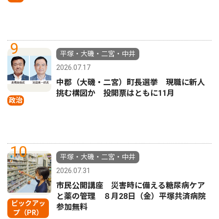
9
平塚・大磯・二宮・中井
2026.07.17
中郡（大磯・二宮）町長選挙 現職に新人
挑む構図か 投開票はともに11月
政治
10
平塚・大磯・二宮・中井
2026.07.31
市民公開講座 災害時に備える糖尿病ケア
と薬の管理 ８月28日（金）平塚共済病院
ピックアッ
参加無料
プ（PR）