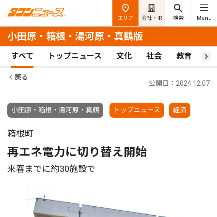
エリア
会社・IR
検索
Menu
小田原・箱根・湯河原・真鶴版
すべて
トップニュース
文化
社会
教育
ス
戻る
公開日：2024.12.07
小田原・箱根・湯河原・真鶴
トップニュース
経済
箱根町
再エネ電力に切り替え開始
来春までに約30施設で