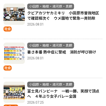
小田原・箱根・湯河原・真鶴
クビアカツヤカミキリ 小田原市曽我地区
で確認相次ぐ ウメ園地で緊急一斉防除
2026.08.01
社会
小田原・箱根・湯河原・真鶴
暑さ本番 熱中症に警戒 消防が呼び掛け
2026.08.01
社会
小田原・箱根・湯河原・真鶴
富士見バンビーナ 一戦一勝、笑顔で頂点
へ ４年ぶり女子バレー全国
2026.07.25