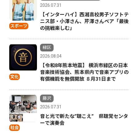
2026.07.31
【インターハイ】西湘高校男子ソフトテ
ニス部・小澤さん、芹澤さんペア「最後
スポーツ
の挑戦楽しむ」
緑区
2026.08.04
【令和8年熊本地震】 横浜市緑区の日本
音楽技術協会、熊本県内で音楽アプリの
文化
有償機能を無償開放 ８月31日まで
藤沢
2026.07.31
音と光で新たな”聴こえ” 県聴覚センタ
ーで演奏会
社会