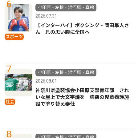
6
小田原・箱根・湯河原・真鶴
2026.07.31
【インターハイ】ボクシング・岡田隼人さ
ん 兄の思い胸に全国へ
スポーツ
7
小田原・箱根・湯河原・真鶴
2026.08.01
神奈川県塗装協会小田原支部青年部 きれ
いな屋上で大文字焼を 強羅の児童養護施
社会
設で塗り替え奉仕
8
小田原・箱根・湯河原・真鶴