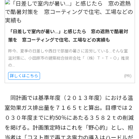
「日差しで室内が暑い…」と感じたら 窓の遮熱で酷暑対
策を 窓コーティングで住宅、工場などの実績も
昨今、夏季の日差しや西日で部屋の暑さに苦労している...そんな室
温対策に、小田原市の建築総合技術会社「（株）Ｔ・Ｔ・Ｏ」推奨
の...
詳しくはこちら
(PR)
同計画では基準年度（２０１３年度）における温
室効果ガス排出量を７１６５ｔと算出。目標では２
０３０年度までに約50％にあたる３５８２ｔの削減
を掲げる。計画策定時はこれを「野心的」とし、担
当者は「コスト面で再エネ電力の導入はハードルが