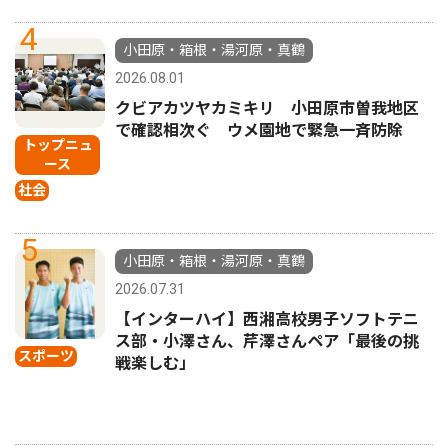
4
小田原・箱根・湯河原・真鶴
2026.08.01
クビアカツヤカミキリ 小田原市曽我地区
で確認相次ぐ ウメ園地で緊急一斉防除
トップニュ
ース
社会
5
小田原・箱根・湯河原・真鶴
2026.07.31
【インターハイ】西湘高校男子ソフトテニ
ス部・小澤さん、芹澤さんペア「最後の挑
スポーツ
戦楽しむ」