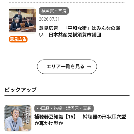
横須賀・三浦
2026.07.31
意見広告 「平和な街」はみんなの願
い 日本共産党横須賀市議団
意見広告
エリア一覧を見る
ピックアップ
小田原・箱根・湯河原・真鶴
補聴器豆知識【15】 補聴器の形状耳穴型
か耳かけ型か