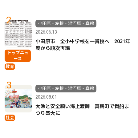
2
小田原・箱根・湯河原・真鶴
2026.06.13
小田原市 全小中学校を一貫校へ 2031年
度から順次再編
トップニュ
ース
教育
3
小田原・箱根・湯河原・真鶴
2026.08.01
大漁と安全願い海上渡御 真鶴町で貴船ま
つり盛大に
社会