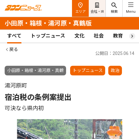
エリア
会社・IR
検索
Menu
小田原・箱根・湯河原・真鶴版
すべて
トップニュース
文化
社会
教育
ス
戻る
公開日：2025.06.14
小田原・箱根・湯河原・真鶴
トップニュース
政治
湯河原町
宿泊税の条例案提出
可決なら県内初