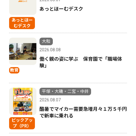
あっとほーむデスク
あっとほー
むデスク
大和
2026.08.08
働く親の姿に学ぶ 保育園で「職場体
験」
教育
平塚・大磯・二宮・中井
2026.08.07
酷暑でマイカー需要急増月々１万５千円
で新車に乗れる
ピックアッ
プ（PR）