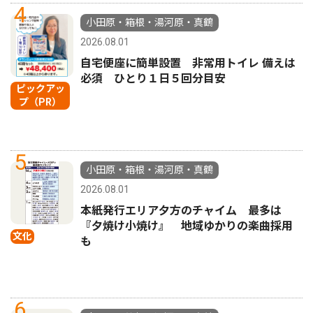
4
小田原・箱根・湯河原・真鶴
2026.08.01
自宅便座に簡単設置 非常用トイレ 備えは
必須 ひとり１日５回分目安
ピックアッ
プ（PR）
5
小田原・箱根・湯河原・真鶴
2026.08.01
本紙発行エリア夕方のチャイム 最多は
『夕焼け小焼け』 地域ゆかりの楽曲採用
文化
も
6