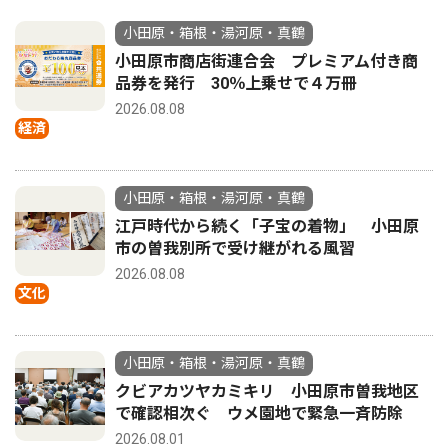
小田原・箱根・湯河原・真鶴
小田原市商店街連合会 プレミアム付き商
品券を発行 30％上乗せで４万冊
2026.08.08
経済
小田原・箱根・湯河原・真鶴
江戸時代から続く「子宝の着物」 小田原
市の曽我別所で受け継がれる風習
2026.08.08
文化
小田原・箱根・湯河原・真鶴
クビアカツヤカミキリ 小田原市曽我地区
で確認相次ぐ ウメ園地で緊急一斉防除
2026.08.01