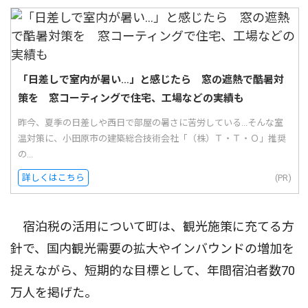
「日差しで室内が暑い…」と感じたら 窓の遮熱で酷暑対
策を 窓コーティングで住宅、工場などの実績も
昨今、夏季の日差しや西日で部屋の暑さに苦労している...そんな室
温対策に、小田原市の建築総合技術会社「（株）Ｔ・Ｔ・Ｏ」推奨
の...
詳しくはこちら
(PR)
宿泊税の活用について町は、観光施策に充てる方
針で、国内観光需要の拡大やインバウンドの増加を
捉えながら、短期的な目標として、年間宿泊者数70
万人を掲げた。