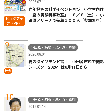
2026.07.11
昨年好評の科学イベント再び 小学生向け
「夏の実験科学教室」 ８／８（土）、小
ピックアッ
田原アリーナで先着１００人【参加無料】
プ（PR）
9
小田原・箱根・湯河原・真鶴
2026.08.01
夏のダイヤモンド富士 小田原市内で撮影
シーズン 2026年は8月11日から
社会
10
小田原・箱根・湯河原・真鶴
2012.01.14