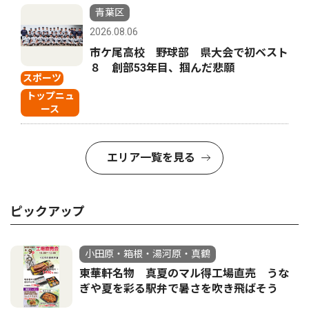
青葉区
2026.08.06
市ケ尾高校 野球部 県大会で初ベスト
８ 創部53年目、掴んだ悲願
スポーツ
トップニュ
ース
エリア一覧を見る
ピックアップ
小田原・箱根・湯河原・真鶴
東華軒名物 真夏のマル得工場直売 うな
ぎや夏を彩る駅弁で暑さを吹き飛ばそう