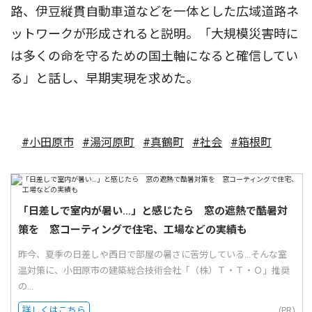
路、伊豆縦貫自動車道などを一体とした広域道路ネ
ットワークが形成されると説明。「大規模災害時に
は多くの命を守るための国土軸になると確信してい
る」と話し、早期実現を求めた。
#小田原市
#湯河原町
#真鶴町
#社会
#箱根町
「日差しで室内が暑い…」と感じたら 窓の遮熱で酷暑対
策を 窓コーティングで住宅、工場などの実績も
昨今、夏季の日差しや西日で部屋の暑さに苦労している...そんな室
温対策に、小田原市の建築総合技術会社「（株）Ｔ・Ｔ・Ｏ」推奨
の...
詳しくはこちら
(PR)