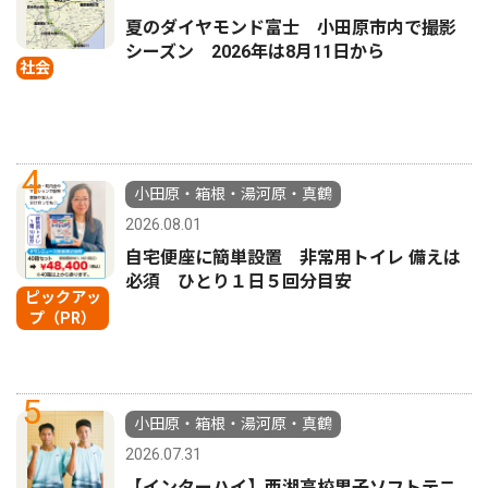
夏のダイヤモンド富士 小田原市内で撮影
シーズン 2026年は8月11日から
社会
4
小田原・箱根・湯河原・真鶴
2026.08.01
自宅便座に簡単設置 非常用トイレ 備えは
必須 ひとり１日５回分目安
ピックアッ
プ（PR）
5
小田原・箱根・湯河原・真鶴
2026.07.31
【インターハイ】西湘高校男子ソフトテニ