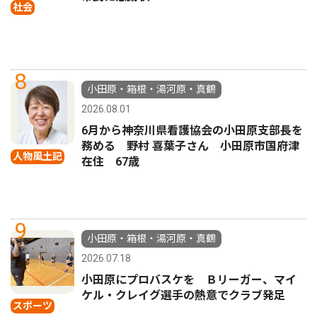
社会
8
小田原・箱根・湯河原・真鶴
2026.08.01
6月から神奈川県看護協会の小田原支部長を
務める 野村 喜葉子さん 小田原市国府津
人物風土記
在住 67歳
9
小田原・箱根・湯河原・真鶴
2026.07.18
小田原にプロバスケを Ｂリーガー、マイ
ケル・クレイグ選手の熱意でクラブ発足
スポーツ