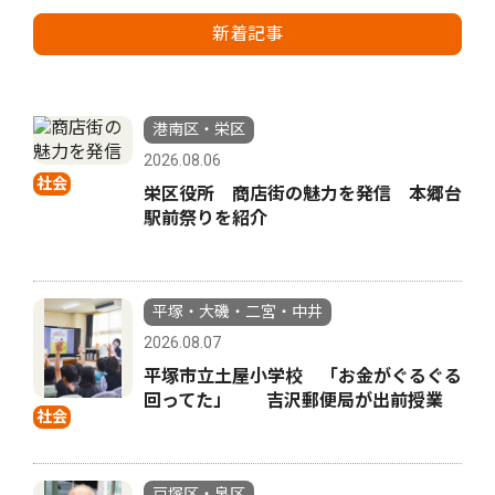
新着記事
港南区・栄区
2026.08.06
社会
栄区役所 商店街の魅力を発信 本郷台
駅前祭りを紹介
平塚・大磯・二宮・中井
2026.08.07
平塚市立土屋小学校 「お金がぐるぐる
回ってた」 吉沢郵便局が出前授業
社会
戸塚区・泉区