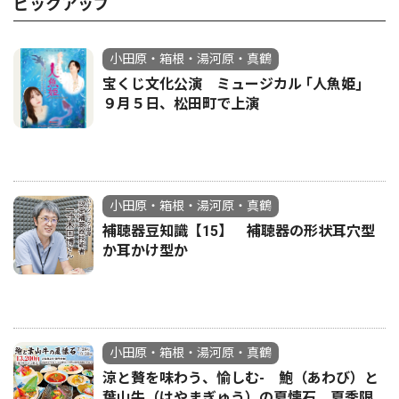
ピックアップ
小田原・箱根・湯河原・真鶴
宝くじ文化公演 ミュージカル ｢人魚姫｣
９月５日、松田町で上演
小田原・箱根・湯河原・真鶴
補聴器豆知識【15】 補聴器の形状耳穴型
か耳かけ型か
小田原・箱根・湯河原・真鶴
涼と贅を味わう、愉しむ- 鮑（あわび）と
葉山牛（はやまぎゅう）の夏懐石 夏季限