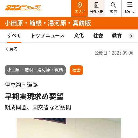
エリア
会社・IR
検索
Menu
小田原・箱根・湯河原・真鶴版
すべて
トップニュース
文化
社会
教育
ス
戻る
公開日：2025.09.06
小田原・箱根・湯河原・真鶴
社会
伊豆湘南道路
早期実現求め要望
期成同盟、国交省など訪問