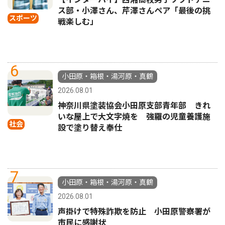
ス部・小澤さん、芹澤さんペア「最後の挑
スポーツ
戦楽しむ」
6
小田原・箱根・湯河原・真鶴
2026.08.01
神奈川県塗装協会小田原支部青年部 きれ
いな屋上で大文字焼を 強羅の児童養護施
社会
設で塗り替え奉仕
7
小田原・箱根・湯河原・真鶴
2026.08.01
声掛けで特殊詐欺を防止 小田原警察署が
市民に感謝状