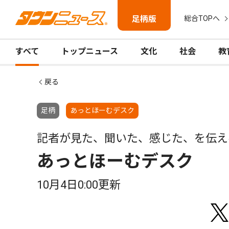
足柄版
総合TOPへ
すべて
トップニュース
文化
社会
教
戻る
足柄
あっとほーむデスク
記者が見た、聞いた、感じた、を伝え
あっとほーむデスク
10月4日0:00更新