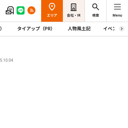
エリア
会社・IR
検索
Menu
R）
タイアップ（PR）
人物風土記
イベント
.10.04