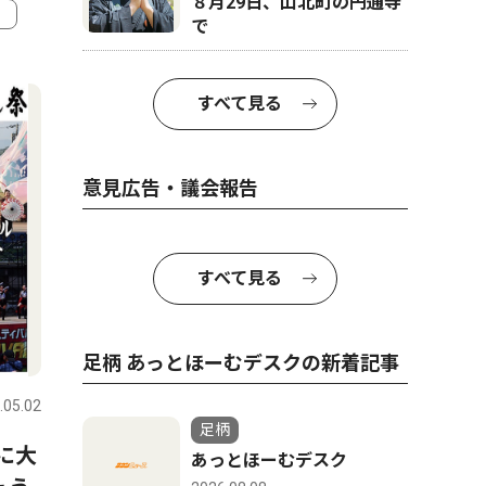
８月29日、山北町の円通寺
で
4
5
すべて見る
意見広告・議会報告
すべて見る
社会
社会
足柄 あっとほーむデスクの新着記事
.05.02
足柄
2026.08.01
足柄
足柄
日に大
「ＫＯＵＧＥＩ ＥＸＰＯ ㏌
神奈川県
あっとほーむデスク