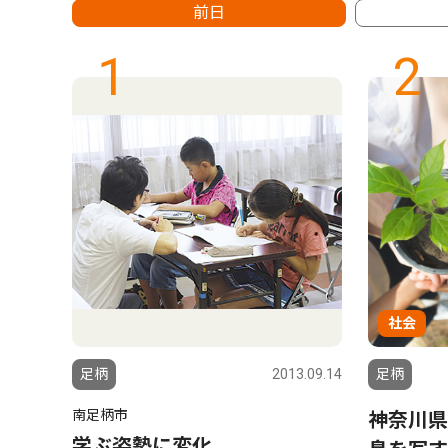
前日
1
2
社会
6.08.01
足柄
2013.09.14
足柄
南足柄市
 松
神奈川県
学ぶ姿勢に変化