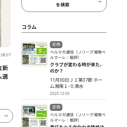
を検索
コラム
足柄
ベルマガ通信（Ｊリーグ湘南ベ
.08.07
ルマーレ：戦評）
クラブが変わる時が来た、
立新
のか？
入選
11月30日Ｊ１第37節 ホー
ム湘南１-０清水
2025.12.05
足柄
ベルマガ通信（Ｊリーグ湘南ベ
ルマーレ：戦評）