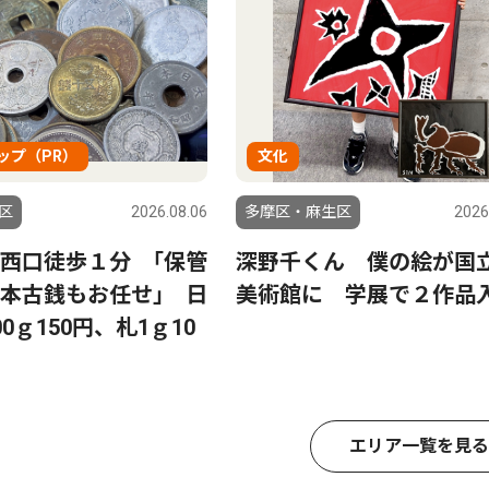
ップ（PR）
文化
区
2026.08.06
多摩区・麻生区
2026
西口徒歩１分 ｢保管
深野千くん 僕の絵が国
本古銭もお任せ｣ 日
美術館に 学展で２作品
0ｇ150円、札1ｇ10
エリア一覧を見る