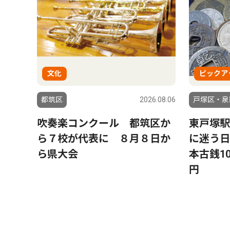
文化
ピックア
都筑区
2026.08.06
戸塚区・泉
吹奏楽コンクール 都筑区か
東戸塚駅
ら７校が代表に ８月８日か
に迷う日
ら県大会
本古銭10
円