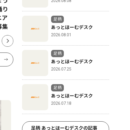
ょう
ＫＡＮＡＧＡＷＡ」イベント
殊詐欺等
2026.08.08
踊り
に堀田真由さん、磯村勇斗さ
状
ニア
んの出演決定
足柄
募集
あっとほーむデスク
2026.08.01
足柄
あっとほーむデスク
2026.07.25
足柄
あっとほーむデスク
2026.07.18
足柄 あっとほーむデスクの記事