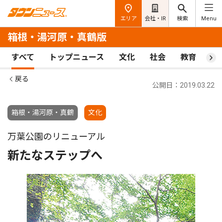
エリア
会社・IR
検索
Menu
箱根・湯河原・真鶴版
すべて
トップニュース
文化
社会
教育
ス
戻る
公開日：2019.03.22
箱根・湯河原・真鶴
文化
万葉公園のリニューアル
新たなステップへ