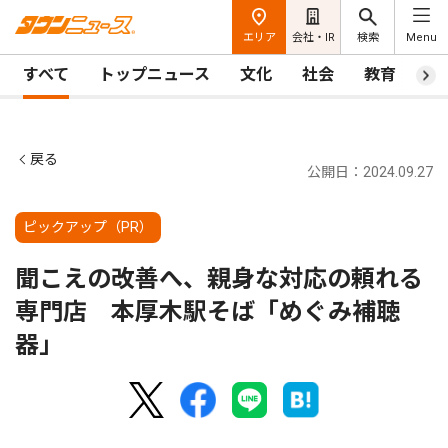
エリア
会社・IR
検索
Menu
すべて
トップニュース
文化
社会
教育
ス
戻る
公開日：2024.09.27
ピックアップ（PR）
聞こえの改善へ、親身な対応の頼れる
専門店 本厚木駅そば「めぐみ補聴
器」