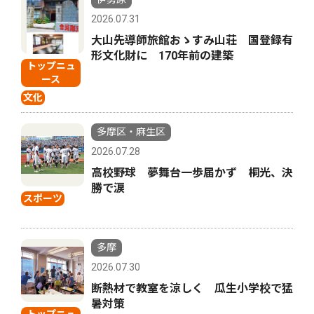
2026.07.31
大山先導師旅館おゝすみ山荘 国登録有
形文化財に 170年前の建築
トップニュ
ース
文化
多摩区・麻生区
2026.07.28
高校野球 夢舞台一歩届かず 桐光、決
勝で涙
スポーツ
多摩
2026.07.30
断熱材で教室を涼しく 瓜生小学校で猛
暑対策
トップニュ