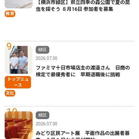
【横浜市緑区】県立四季の森公園で夏の昆
虫を探そう ８月16日 参加者を募集
教育
9
緑区
2026.07.30
ファミマ十日市場店主の渡邉さん 日商の
検定で最優秀者に 早期退職後に挑戦
トップニュ
ース
文化
10
緑区
2026.07.30
みどり区民アート展 平面作品の出展者募