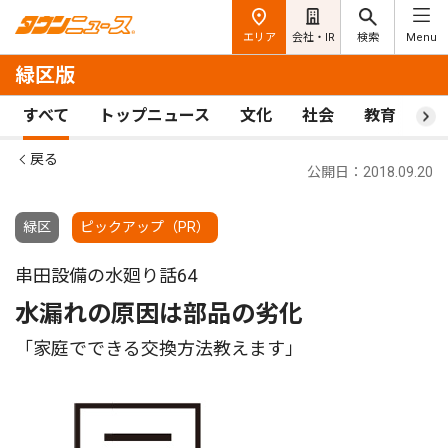
エリア
会社・IR
検索
Menu
緑区版
すべて
トップニュース
文化
社会
教育
ス
戻る
公開日：2018.09.20
緑区
ピックアップ（PR）
串田設備の水廻り話64
水漏れの原因は部品の劣化
「家庭でできる交換方法教えます」