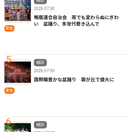
緑区
2026.07.30
鴨居連合自治会 雨でも変わらぬにぎわ
い 盆踊り、多世代巻き込んで
文化
5
緑区
2026.07.30
国際職豊かな盆踊り 霧が丘で盛大に
文化
6
緑区