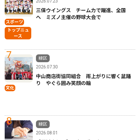
2026.07.23
三保ウイングス チーム力で躍進、全国
へ ミズノ主催の野球大会で
スポーツ
トップニュ
ース
7
緑区
2026.07.30
中山商店街協同組合 雨上がりに響く盆踊
り やぐら囲み笑顔の輪
文化
8
緑区
2026.08.01