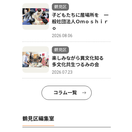
鶴見区
子どもたちに居場所を 一
般社団法人Ｏｍｏｓｈｉｒ
ｏ
2026.08.06
鶴見区
楽しみながら異文化知る
多文化共生つるみの会
2026.07.23
コラム一覧
鶴見区編集室