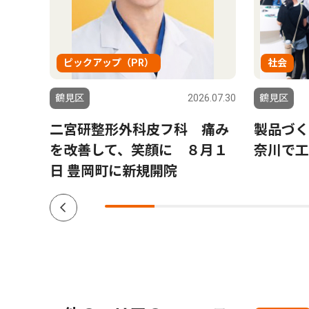
ピックアップ（PR）
社会
6.07.30
鶴見区
2026.07.30
鶴見区
鶴
二宮研整形外科皮フ科 痛み
製品づく
多文
を改善して、笑顔に ８月１
奈川で工
日 豊岡町に新規開院