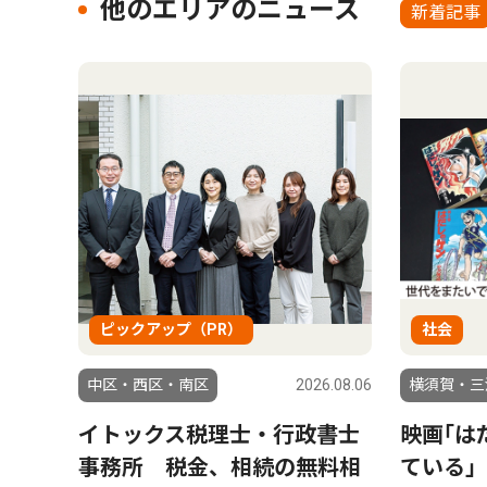
他のエリアのニュース
新着記事
ピックアップ（PR）
社会
中区・西区・南区
2026.08.06
横須賀・三
イトックス税理士・行政書士
映画｢は
事務所 税金、相続の無料相
ている｣