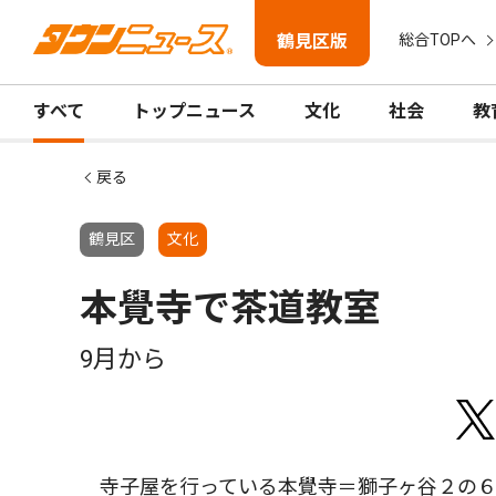
鶴見区版
総合TOPへ
すべて
トップニュース
文化
社会
教
戻る
鶴見区
文化
本覺寺で茶道教室
9月から
寺子屋を行っている本覺寺＝獅子ヶ谷２の６の