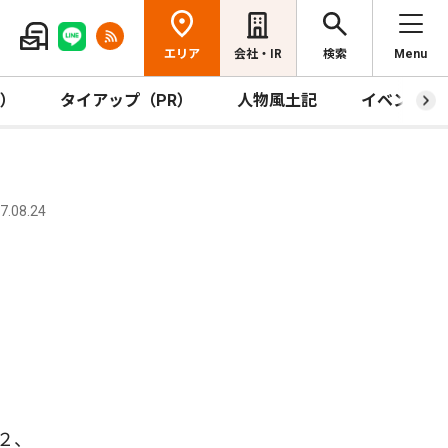
エリア
会社・IR
検索
Menu
R）
タイアップ（PR）
人物風土記
イベント
.08.24
２、