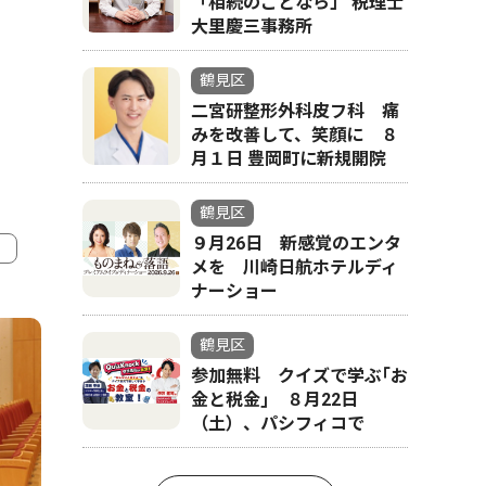
「相続のことなら」 税理士
大里慶三事務所
鶴見区
二宮研整形外科皮フ科 痛
みを改善して、笑顔に ８
月１日 豊岡町に新規開院
鶴見区
９月26日 新感覚のエンタ
メを 川崎日航ホテルディ
ナーショー
4
5
鶴見区
参加無料 クイズで学ぶ｢お
金と税金｣ ８月22日
（土）、パシフィコで