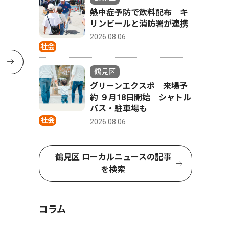
熱中症予防で飲料配布 キ
リンビールと消防署が連携
2026.08.06
社会
鶴見区
グリーンエクスポ 来場予
約 ９月18日開始 シャトル
バス・駐車場も
社会
2026.08.06
鶴見区 ローカルニュースの記事
を検索
コラム