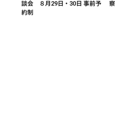
談会 ８月29日・30日 事前予
察
約制