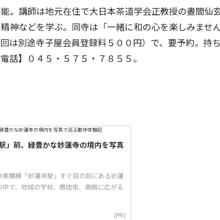
可能。講師は地元在住で大日本茶道学会正教授の晝間仙
の精神などを学ぶ。同寺は「一緒に和の心を楽しみませ
初回は別途寺子屋会員登録料５００円）で、要予約。持
【電話】０４５・５７５・７８５５。
駅」前、緑豊かな妙蓮寺の境内を写真
急東横線「妙蓮寺駅」すぐ目の前にある妙蓮
の中で、地域の学校、商店街、周囲に広がる
(PR)