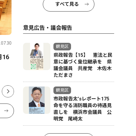
すべて見る
意見広告・議会報告
文化
社会
.07.30
鶴見区
2024.11.07
鶴見区
鶴見区
県政報告【15】 憲法と民
16
ファッションショーと音楽が
中距離電
意に基づく皇位継承を 県
融合
会が総会
議会議員 共産党 木佐木
ただまさ
サルビアホールで16日
鶴見区
市政報告太'sレポート175
命を守る消防職員の待遇見
直しを 横浜市会議員 公
明党 尾崎太