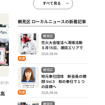
すべて見る
鶴見区 ローカルニュースの新着記事
鶴見区
花火大会復活へ清掃活動
８月15日、潮田エリアで
2026.08.06
社会
鶴見区
地元奉仕団体 新会長の横
顔 Vol.3 和の奉仕で１つ
.07.31
の目標へ
社会
2026.08.06
 高
鶴見区