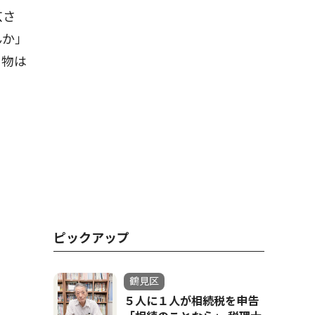
玄さ
んか」
ち物は
ピックアップ
鶴見区
５人に１人が相続税を申告