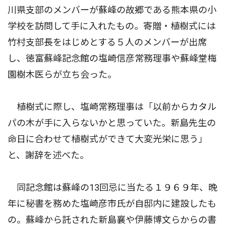
川県支部のメンバーが蘇峰の故郷である熊本県の小
学校を訪問して手に入れたもの。寄贈・植樹式には
竹村支部長をはじめとする５人のメンバーが出席
し、徳富蘇峰記念館の塩崎信彦常務理事や蘇峰堂梅
園樹木医らが立ち会った。
植樹式に際し、塩崎常務理事は「以前からカタル
パの木が手に入らないかと思っていた。新島先生の
命日に合わせて植樹式ができて大変光栄に思う」
と、謝辞を述べた。
同記念館は蘇峰の13回忌に当たる１９６９年、晩
年に秘書を務めた塩崎彦市氏が自邸内に建設したも
の。蘇峰から託された新島襄や伊藤博文らからの書