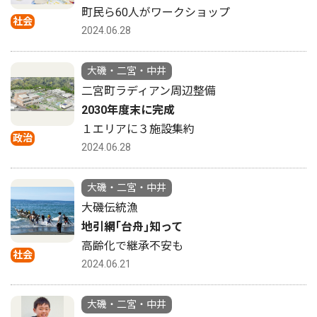
町民ら60人がワークショップ
社会
2024.06.28
大磯・二宮・中井
二宮町ラディアン周辺整備
2030年度末に完成
１エリアに３施設集約
政治
2024.06.28
大磯・二宮・中井
大磯伝統漁
地引網｢台舟｣知って
高齢化で継承不安も
社会
2024.06.21
大磯・二宮・中井