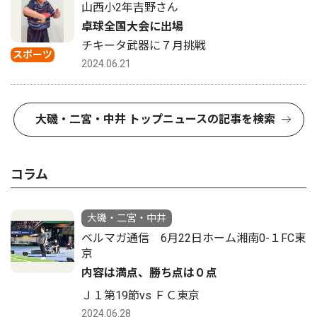
山西小2年吉野さん
卓球全国大会に出場
チキータ武器に７月挑戦
スポーツ
2024.06.21
大磯・二宮・中井 トップニュースの記事を検索
コラム
大磯・二宮・中井
ベルマガ通信 6月22日ホーム湘南0-１FC東
京
内容は満点、勝ち点は０点
Ｊ１第19節vs ＦＣ東京
2024.06.28