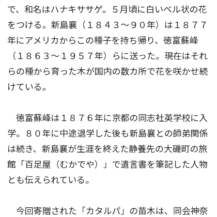
で、和名はハナキササゲ。５月頃に白いベル状の花
をつける。新島襄（１８４３〜９０年）は１８７７
年にアメリカからこの種子を持ち帰り、徳富蘇峰
（１８６３〜１９５７年）らに送った。現在はそれ
らの種から育った木が国内の数カ所で花を咲かせ続
けている。
徳富蘇峰は１８７６年に京都の同志社英学校に入
学。８０年に中途退学した後も新島襄との師弟関係
は続き、新島襄が生涯を終えた静養先の大磯町の旅
館「百足屋（むかでや）」で遺言書を筆記した人物
とも伝えられている。
今回寄贈された「カタルパ」の苗木は、同会神奈