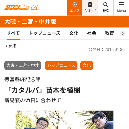
エリア
会社・IR
検索
Menu
大磯・二宮・中井版
すべて
トップニュース
文化
社会
教育
ス
戻る
公開日：2015.01.30
大磯・二宮・中井
トップニュース
文化
徳富蘇峰記念館
「カタルパ」苗木を植樹
新島襄の命日に合わせて