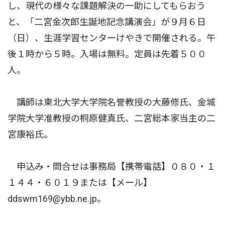
し、現代の様々な課題解決の一助にしてもらおう
と、「二宮金次郎生誕地記念講演会」が９月６日
（日）、生涯学習センターけやきで開催される。午
後１時から５時。入場は無料。定員は先着５００
人。
講師は東北大学大学院名誉教授の大藤修氏、金城
学院大学准教授の桐原健真氏、二宮総本家当主の二
宮康裕氏。
申込み・問合せは事務局【携帯電話】０８０・１
１４４・６０１９または【メール】
ddswm169@ybb.ne.jp。