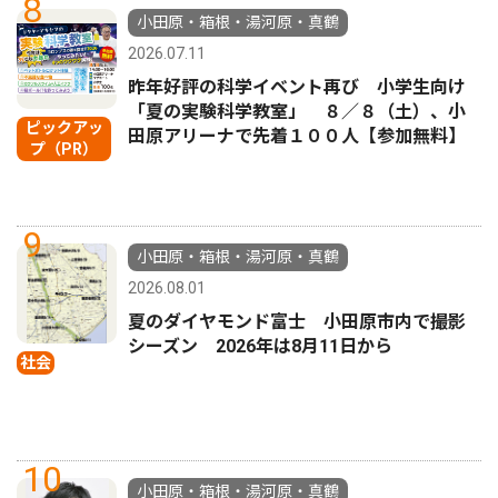
8
小田原・箱根・湯河原・真鶴
2026.07.11
昨年好評の科学イベント再び 小学生向け
「夏の実験科学教室」 ８／８（土）、小
ピックアッ
田原アリーナで先着１００人【参加無料】
プ（PR）
9
小田原・箱根・湯河原・真鶴
2026.08.01
夏のダイヤモンド富士 小田原市内で撮影
シーズン 2026年は8月11日から
社会
10
小田原・箱根・湯河原・真鶴