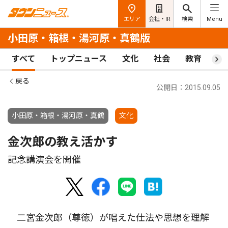
エリア
会社・IR
検索
Menu
小田原・箱根・湯河原・真鶴版
すべて
トップニュース
文化
社会
教育
ス
戻る
公開日：2015.09.05
小田原・箱根・湯河原・真鶴
文化
金次郎の教え活かす
記念講演会を開催
二宮金次郎（尊徳）が唱えた仕法や思想を理解