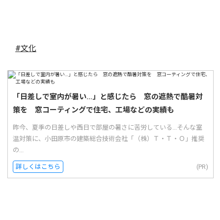
#文化
「日差しで室内が暑い…」と感じたら 窓の遮熱で酷暑対
策を 窓コーティングで住宅、工場などの実績も
昨今、夏季の日差しや西日で部屋の暑さに苦労している...そんな室
温対策に、小田原市の建築総合技術会社「（株）Ｔ・Ｔ・Ｏ」推奨
の...
詳しくはこちら
(PR)