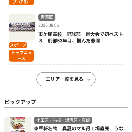
プ（PR）
青葉区
2026.08.06
市ケ尾高校 野球部 県大会で初ベスト
８ 創部53年目、掴んだ悲願
スポーツ
トップニュ
ース
エリア一覧を見る
ピックアップ
小田原・箱根・湯河原・真鶴
東華軒名物 真夏のマル得工場直売 うな