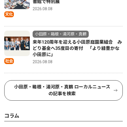
書館で特別展
2026.08.08
文化
小田原・箱根・湯河原・真鶴
来年120周年を迎える小田原庭園業組合 み
どり基金へ35度目の寄付 「より緑豊かな
小田原に」
社会
2026.08.08
小田原・箱根・湯河原・真鶴 ローカルニュース
の記事を検索
コラム