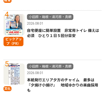
教育
4
小田原・箱根・湯河原・真鶴
2026.08.01
自宅便座に簡単設置 非常用トイレ 備えは
必須 ひとり１日５回分目安
ピックアッ
プ（PR）
5
小田原・箱根・湯河原・真鶴
2026.08.01
本紙発行エリア夕方のチャイム 最多は
『夕焼け小焼け』 地域ゆかりの楽曲採用
文化
も