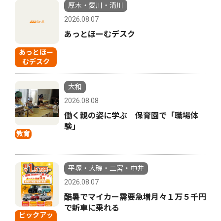
厚木・愛川・清川
2026.08.07
あっとほーむデスク
あっとほー
むデスク
大和
2026.08.08
働く親の姿に学ぶ 保育園で「職場体
験」
教育
平塚・大磯・二宮・中井
2026.08.07
酷暑でマイカー需要急増月々１万５千円
で新車に乗れる
ピックアッ