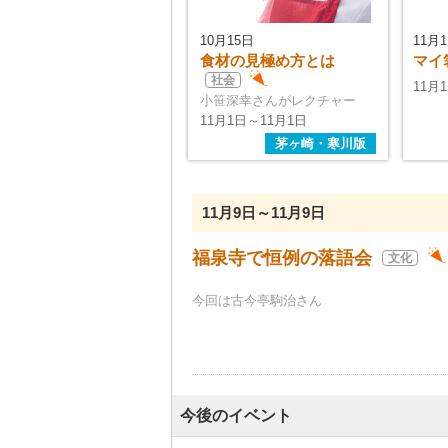
10月15日
11月
食材の見極め方とは
マイ
社会
11月
小笹深幸さんがレクチャー
11月1日～11月1日
茅ヶ崎・寒川版
11月9日～11月9日
福泉寺で恒例の落語会
文化
今回は古今亭駒治さん
今後のイベント