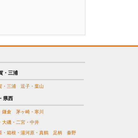
賀・三浦
賀・三浦
逗子・葉山
・県西
鎌倉
茅ヶ崎・寒川
・大磯・二宮・中井
原・箱根・湯河原・真鶴
足柄
秦野