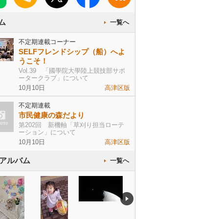
ム
一覧へ
不定期連載コーナー
SELFフレンドシップ（船）へよ
うこそ！
Vol.39 「國學院大學陸上競技部サポ
ータークラブ」について
10月10日
高津区版
不定期連載
市民健康の森だより
第202回 新機軸「草刈り担当ローテ
ーション」について
10月10日
高津区版
bアルバム
一覧へ