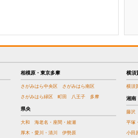
相模原・東京多摩
横須
さがみはら中央区
さがみはら南区
横須
さがみはら緑区
町田
八王子
多摩
湘南
県央
藤沢
大和
海老名・座間・綾瀬
平塚
厚木・愛川・清川
伊勢原
小田