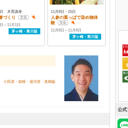
1日 木育講座
11月8日・15日
箸づくり
人参の葉っぱで染め物体
文化
験
文化
1日～11月1日
11月8日～11月8日
茅ヶ崎・寒川版
茅ヶ崎・寒川版
小田原・箱根・湯河原・真鶴版
公式