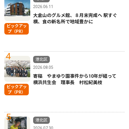
2026.06.11
大倉山のグルメ館、８月末完成へ 駅すぐ
横、食の新名所で地域豊かに
ピックアッ
プ（PR）
4
港北区
2026.08.05
寄稿 やまゆり園事件から10年が経って
横浜共生会 理事長 村松紀美枝
ピックアッ
プ（PR）
5
港北区
2026.07.30