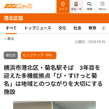
エリア
会社・IR
検索
Menu
港北区版
すべて
トップニュース
文化
社会
教育
ス
戻る
公開日：2024.09.26
港北区
ピックアップ（PR）
横浜市港北区・菊名駅そば 3年目を
迎えた多機能拠点「び・すけっと菊
名」は地域とのつながりを大切にする
施設