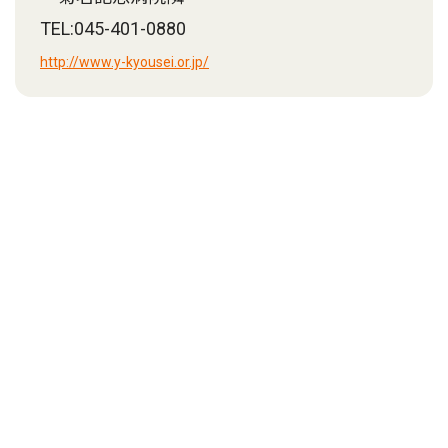
TEL:045-401-0880
http://www.y-kyousei.or.jp/