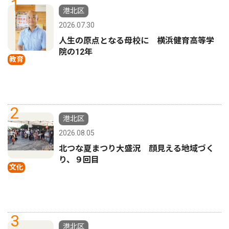
1
港北区
2026.07.30
人生の原点となる母校に 横浜健育高等学
院の12年
教育
2
港北区
2026.08.05
北つな夏まつり大盛況 顔見える地域づく
り、９回目
文化
3
港北区