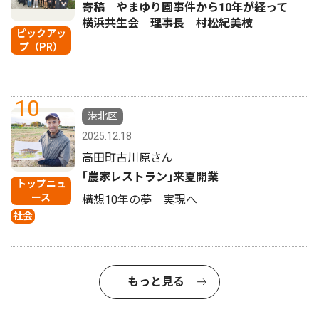
寄稿 やまゆり園事件から10年が経って
横浜共生会 理事長 村松紀美枝
ピックアッ
プ（PR）
10
港北区
2025.12.18
高田町古川原さん
｢農家レストラン｣来夏開業
トップニュ
ース
構想10年の夢 実現へ
社会
もっと見る