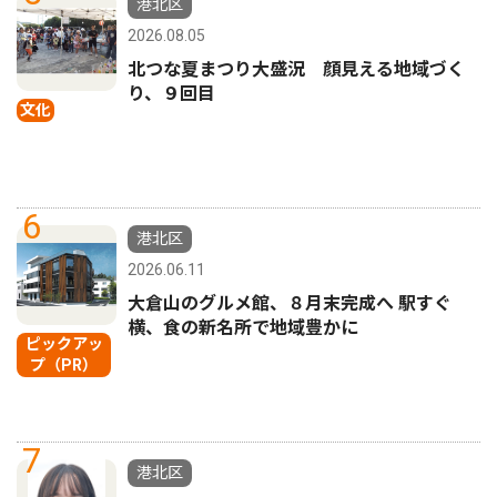
港北区
2026.08.05
北つな夏まつり大盛況 顔見える地域づく
り、９回目
文化
6
港北区
2026.06.11
大倉山のグルメ館、８月末完成へ 駅すぐ
横、食の新名所で地域豊かに
ピックアッ
プ（PR）
7
港北区