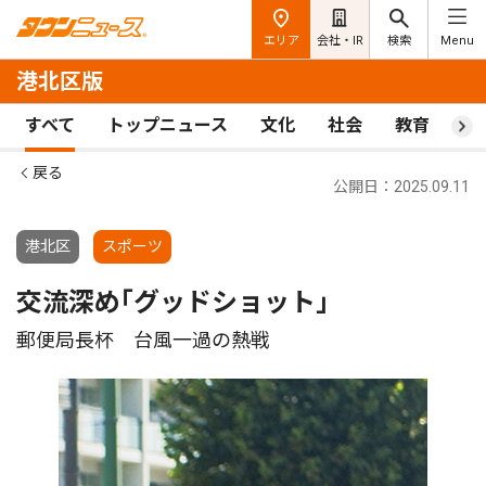
エリア
会社・IR
検索
Menu
港北区版
すべて
トップニュース
文化
社会
教育
ス
戻る
公開日：2025.09.11
港北区
スポーツ
交流深め｢グッドショット｣
郵便局長杯 台風一過の熱戦