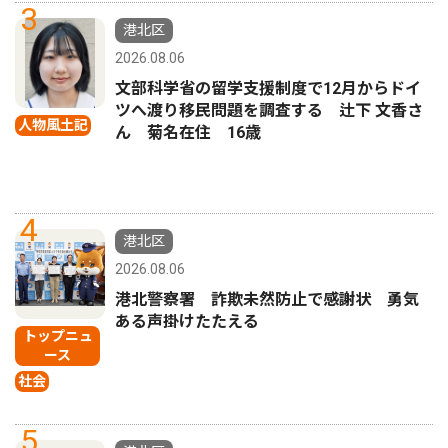
3
港北区
2026.08.06
文部科学省の留学支援制度で12月からドイ
ツへ渡り移民問題を調査する 辻下 文香さ
人物風土記
ん 菊名在住 16歳
4
港北区
2026.08.06
港北警察署 詐欺未然防止で感謝状 勇気
ある声掛けたたえる
トップニュ
ース
社会
5