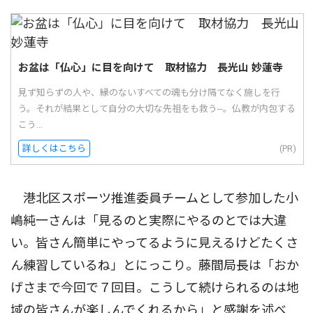
お盆は「仏心」に目を向けて 取材協力 長光山 妙蓮寺
見ず知らずの人や、縁のないすべての魂も分け隔てなく施しを行
う。それが結果として自分の大切な先祖をも救う--。仏教が内包する
こう...
詳しくはこちら
(PR)
港北区スポーツ推進委員チームとして参加した小
嶋純一さんは「見るのと実際にやるのとでは大違
い。皆さん簡単にやってるように見えるけどたくさ
ん練習しているね」とにっこり。藤間局長は「おか
げさまで今回で７回目。こうして続けられるのは地
域の皆さんが楽しんでくれるから」と感謝を述べ