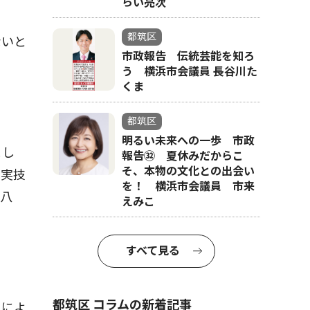
らい亮次
都筑区
ないと
市政報告 伝統芸能を知ろ
う 横浜市会議員 長谷川た
くま
都筑区
明るい未来への一歩 市政
まし
報告㉜ 夏休みだからこ
そ、本物の文化との出会い
、実技
を！ 横浜市会議員 市来
苦八
えみこ
すべて見る
都筑区 コラムの新着記事
日によ