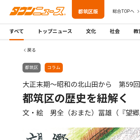
都筑区版
総合TOPへ
すべて
トップニュース
文化
社会
教
戻る
都筑区
コラム
大正末期〜昭和の北山田から 第59回
都筑区の歴史を紐解く
文・絵 男全（おまた）冨雄（『望郷