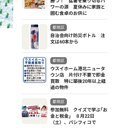
勝つ！ 猛暑を乗り切るパ
ワーの源 夏休みに家族と
囲む食卓のお供に
都筑区
自治会向け防災ボトル 注
文は60本から
都筑区
ウスイホーム港北ニュータ
ウン店 片付け不要で即金
買取 特に築後20年以上経
過の物件
都筑区
参加無料 クイズで学ぶ｢お
金と税金｣ ８月22日
（土）、パシフィコで