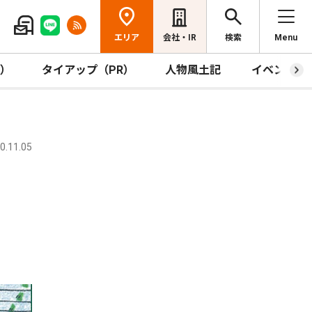
エリア
会社・IR
検索
Menu
R）
タイアップ（PR）
人物風土記
イベント
.11.05