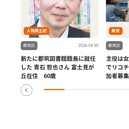
人物風土記
教育
6.07.30
都筑区
2026.04.30
都筑区
を一
新たに都筑図書館館長に就任
主役は女
続支
した 青石 哲也さん 富士見が
でリコチ
丘在住 60歳
加者募集