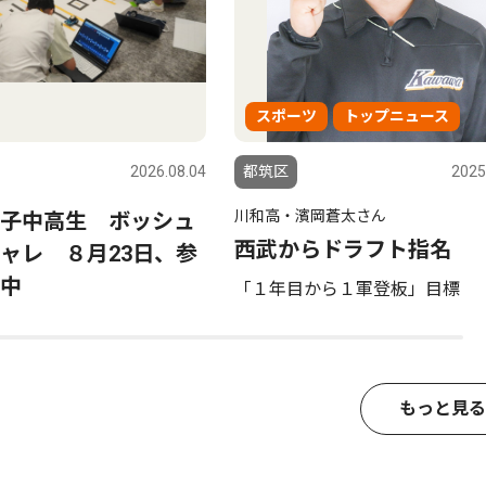
スポーツ
トップニュース
2026.08.04
都筑区
2025
川和高・濱岡蒼太さん
子中高生 ボッシュ
西武からドラフト指名
ャレ ８月23日、参
中
「１年目から１軍登板」目標
もっと見る