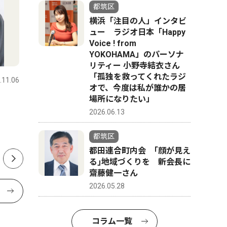
都筑区
横浜「注目の人」インタビ
ュー ラジオ日本「Happy
Voice ! from
YOKOHAMA」のパーソナ
スポーツ
トップニュース
文化
リティー 小野寺結衣さん
「孤独を救ってくれたラジ
.11.06
都筑区
2025.03.13
都筑区
オで、今度は私が誰かの居
場所になりたい」
横浜国際プール
以津院で
2026.06.13
メイン｢廃止｣が決定
月12日
で
市、再整備計画を発表
都筑区
都田連合町内会 ｢顔が見え
る｣地域づくりを 新会長に
齋藤健一さん
2026.05.28
コラム一覧