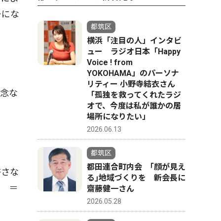
ーにな
都筑区
横浜「注目の人」インタビ
ュー ラジオ日本「Happy
Voice ! from
YOKOHAMA」のパーソナ
リティー 小野寺結衣さん
念な
「孤独を救ってくれたラジ
オで、今度は私が誰かの居
場所になりたい」
2026.06.13
都筑区
都田連合町内会 ｢顔が見え
許さな
る｣地域づくりを 新会長に
。 ＝
齋藤健一さん
2026.05.28