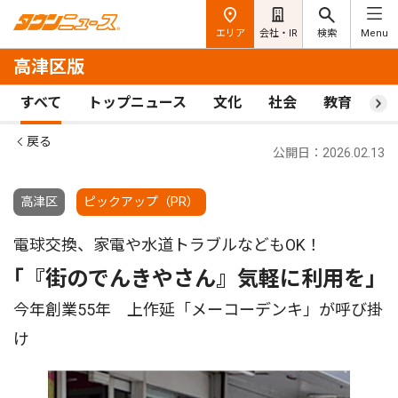
エリア
会社・IR
検索
Menu
高津区版
すべて
トップニュース
文化
社会
教育
ス
戻る
公開日：2026.02.13
高津区
ピックアップ（PR）
電球交換、家電や水道トラブルなどもOK！
｢『街のでんきやさん』気軽に利用を｣
今年創業55年 上作延「メーコーデンキ」が呼び掛
け