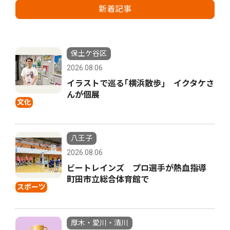
新着記事
保土ケ谷区
2026.08.06
イラストで巡る｢横浜散歩｣ イクタケさ
んが個展
文化
八王子
2026.08.06
ビートレインズ プロ選手が熱血指導
町田市立総合体育館で
スポーツ
厚木・愛川・清川