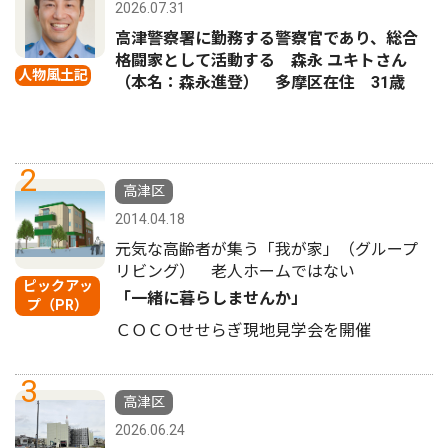
2026.07.31
高津警察署に勤務する警察官であり、総合
格闘家として活動する 森永 ユキトさん
人物風土記
（本名：森永進登） 多摩区在住 31歳
2
高津区
2014.04.18
元気な高齢者が集う「我が家」（グループ
リビング） 老人ホームではない
ピックアッ
「一緒に暮らしませんか」
プ（PR）
ＣＯＣＯせせらぎ現地見学会を開催
3
高津区
2026.06.24