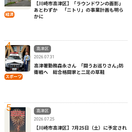
【川崎市高津区】「ラウンドワンの面影」
あとわずか 「ニトリ」の事業計画も明ら
経済
かに
4
高津区
2026.07.31
高津署勤務森永さん ｢闘うお巡りさん｣防
衛戦へ 総合格闘家と二足の草鞋
スポーツ
5
高津区
2026.07.25
【川崎市高津区】7月25日（土）に予定され