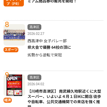
ミアム商品券の販売を開始！
プ（PR）
8
高津区
2026.02.27
西高津中 女子バレー部
県大会で優勝 64校の頂に
スポーツ
劣勢から逆転で栄冠
9
高津区
2026.04.02
【川崎市高津区】 南武線久地駅近くに大型
スーパー、いよいよ４月１日㈬に開店 徒歩
経済
や自転車、公共交通機関での来店を強く推