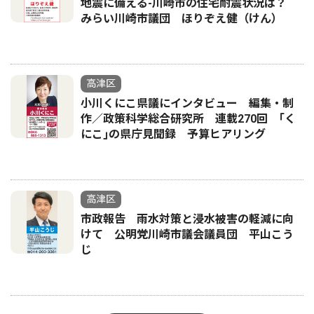
地震に備える-川崎市の住宅耐震状況は？
みらい川崎市議団 ほりぞえ健（けん）
高津区
小川くにこ県議にインタビュー 編集・制
作／政策科学総合研究所 連載270回 ｢く
にこ｣の県庁見聞録 予算ヒアリング
高津区
市政報告 雨水対策と浸水被害の軽減に向
けて 公明党川崎市議会議員団 平山こう
じ