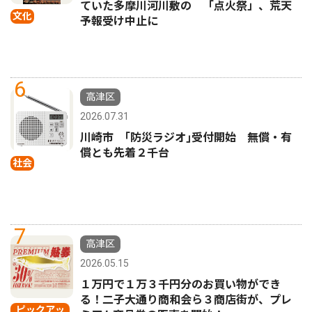
ていた多摩川河川敷の 「点火祭」、荒天
文化
予報受け中止に
6
高津区
2026.07.31
川崎市 ｢防災ラジオ｣受付開始 無償・有
償とも先着２千台
社会
7
高津区
2026.05.15
１万円で１万３千円分のお買い物ができ
る！二子大通り商和会ら３商店街が、プレ
ピックアッ