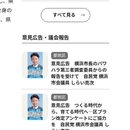
し、県
全身の
すべて見る
果、県
意見広告・議会報告
都筑区
意見広告 横浜市長のパワ
ハラ第三者調査委員からの
報告を受けて 自民党 横浜
市会議員 しらい亮次
都筑区
意見広告 つくる時代か
ら、育てる時代へ―区プラ
ン改定アンケートにご協力
を 自民党 横浜市会議員 し