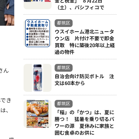
金と税金｣ ８月22日
（土）、パシフィコで
都筑区
ウスイホーム港北ニュータ
ウン店 片付け不要で即金
買取 特に築後20年以上経
過の物件
都筑区
さん
自治会向け防災ボトル 注
文は60本から
んでき
都筑区
んは、
「稲」の「かつ」は、夏に
勝つ！ 猛暑を乗り切るパ
ワーの源 夏休みに家族と
囲む食卓のお供に