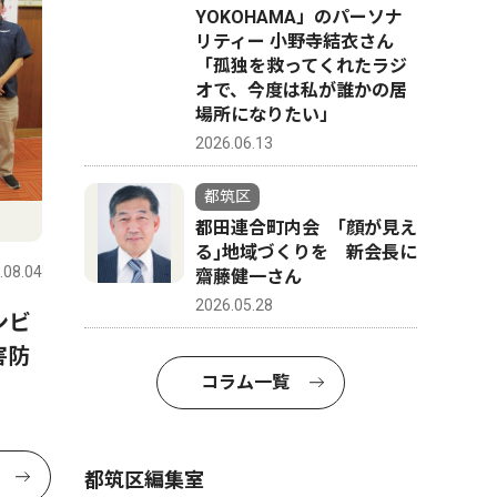
YOKOHAMA」のパーソナ
リティー 小野寺結衣さん
「孤独を救ってくれたラジ
オで、今度は私が誰かの居
場所になりたい」
2026.06.13
都筑区
都田連合町内会 ｢顔が見え
る｣地域づくりを 新会長に
.08.04
齋藤健一さん
2026.05.28
ンビ
害防
コラム一覧
都筑区編集室