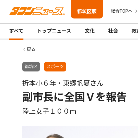
都筑区版
総合TOPへ
すべて
トップニュース
文化
社会
教
戻る
都筑区
スポーツ
折本小６年・東郷帆夏さん
副市長に全国Ｖを報告
陸上女子１００ｍ