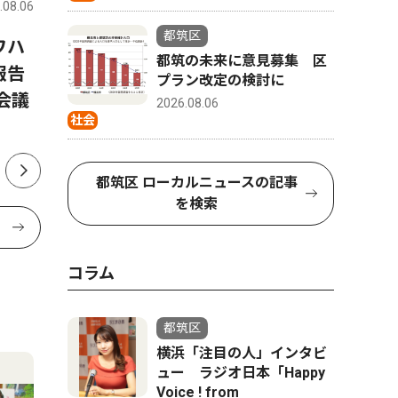
.08.06
都筑区
2026.08.06
都筑区
都筑区
ワハ
都筑の未来に意見募集 区プ
早渕中学
都筑の未来に意見募集 区
報告
ラン改定の検討に
部 県大
プラン改定の検討に
会議
年連続 
2026.08.06
社会
都筑区 ローカルニュースの記事
を検索
コラム
都筑区
横浜「注目の人」インタビ
ュー ラジオ日本「Happy
Voice ! from