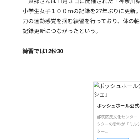
東郷さんは11月３日に開催された「神奈川県
小学生女子１００ｍの記録を27年ぶりに更新
力の連動感覚を掴む練習を行っており、体の
記録更新につながったという。
練習では12秒30
ボッシュホール公式
都筑区民文化センター
クターの愛称が「ミル
ター...