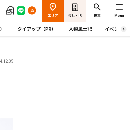
エリア
会社・IR
検索
Menu
R）
タイアップ（PR）
人物風土記
イベント
.12.05