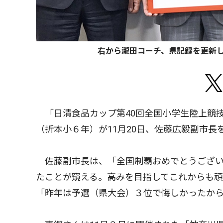
右から瀧田コーチ、県記録を更新
「日清食品カップ第40回全国小学生陸上競技
（折本小６年）が11月20日、佐藤広毅副市長
佐藤副市長は、「全国制覇おめでとうござい
たことが窺える。高みを目指してこれからも
「昨年は予選（県大会）３位で悔しかったか