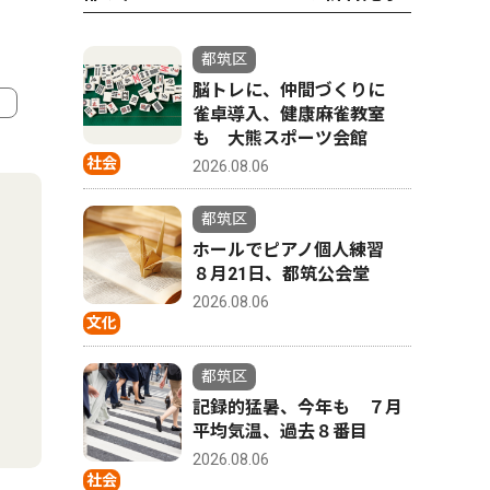
都筑区
脳トレに、仲間づくりに
雀卓導入、健康麻雀教室
も 大熊スポーツ会館
4
5
社会
2026.08.06
都筑区
ホールでピアノ個人練習
８月21日、都筑公会堂
2026.08.06
文化
都筑区
記録的猛暑、今年も ７月
平均気温、過去８番目
社会
スポーツ
2026.08.06
社会