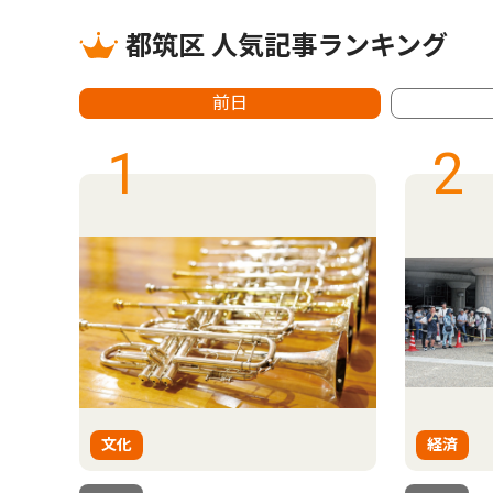
都筑区 人気記事ランキング
前日
1
2
文化
経済