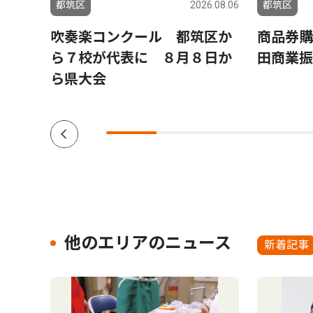
6.08.04
都筑区
2026.08.06
都筑区
シュ
吹奏楽コンクール 都筑区か
商品券購
日、参
ら７校が代表に ８月８日か
田商業振
ら県大会
他のエリアのニュース
新着記事