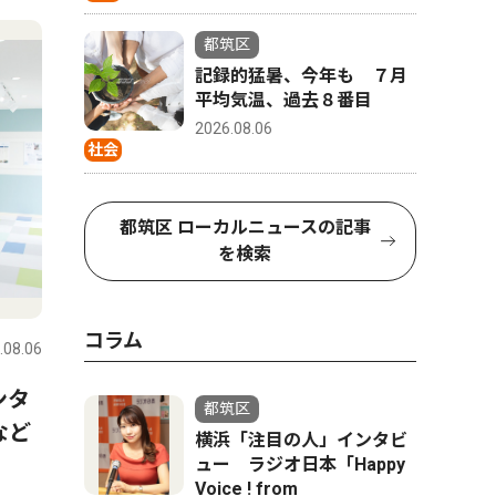
都筑区
記録的猛暑、今年も ７月
平均気温、過去８番目
2026.08.06
社会
都筑区 ローカルニュースの記事
を検索
コラム
.08.06
ンタ
都筑区
など
横浜「注目の人」インタビ
ュー ラジオ日本「Happy
Voice ! from