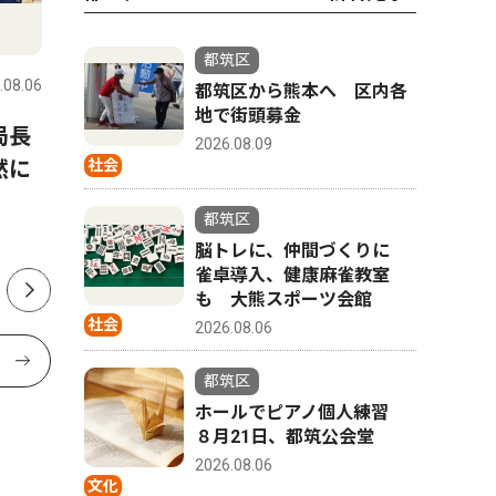
社会
スポーツ
都筑区
.08.06
都筑区
2026.08.06
都筑区
都筑区から熊本へ 区内各
地で街頭募金
局長
都筑の未来に意見募集 区プ
早渕中学
2026.08.09
然に
ラン改定の検討に
部 県大
社会
年連続 
都筑区
脳トレに、仲間づくりに
雀卓導入、健康麻雀教室
も 大熊スポーツ会館
社会
2026.08.06
都筑区
ホールでピアノ個人練習
８月21日、都筑公会堂
2026.08.06
文化