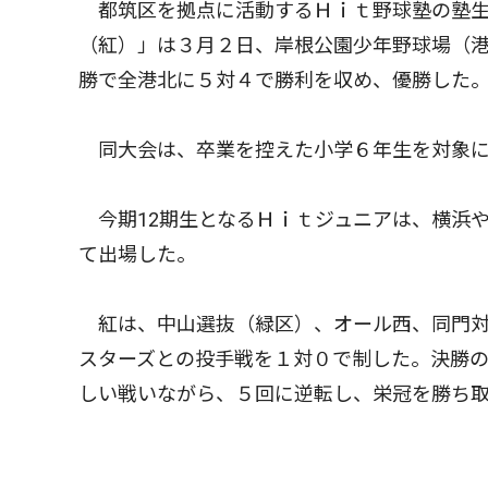
都筑区を拠点に活動するＨｉｔ野球塾の塾生
（紅）」は３月２日、岸根公園少年野球場（港
勝で全港北に５対４で勝利を収め、優勝した
同大会は、卒業を控えた小学６年生を対象に
今期12期生となるＨｉｔジュニアは、横浜
て出場した。
紅は、中山選抜（緑区）、オール西、同門対
スターズとの投手戦を１対０で制した。決勝
しい戦いながら、５回に逆転し、栄冠を勝ち