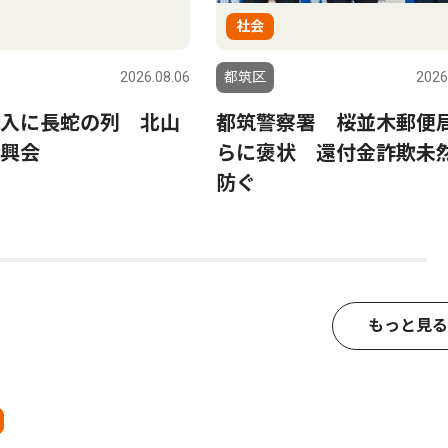
社会
2026.08.06
都筑区
2026
入に長蛇の列 北山
都筑警察署 桜並木郵便
興会
らに褒状 還付金詐欺未
防ぐ
もっと見る