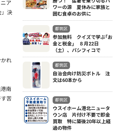
勝つ！ 猛暑を乗り切るパ
ュニア
ワーの源 夏休みに家族と
会」決
囲む食卓のお供に
都筑区
参加無料 クイズで学ぶ｢お
金と税金｣ ８月22日
（土）、パシフィコで
分かれ
都筑区
自治会向け防災ボトル 注
文は60本から
浜港南
許す苦
都筑区
ウスイホーム港北ニュータ
ウン店 片付け不要で即金
買取 特に築後20年以上経
過の物件