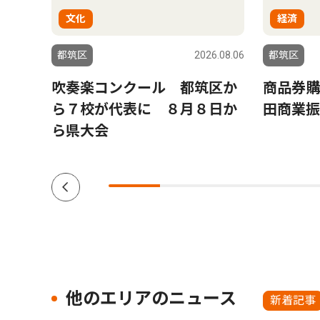
文化
経済
6.08.06
都筑区
2026.08.06
都筑区
ゆか
吹奏楽コンクール 都筑区か
商品券購
黒岩
ら７校が代表に ８月８日か
田商業振
ら県大会
他のエリアのニュース
新着記事