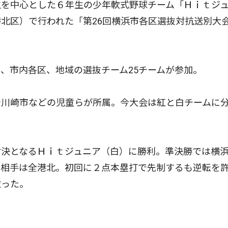
を中心とした６年生の少年軟式野球チーム「Ｈｉｔジ
北区）で行われた「第26回横浜市各区選抜対抗送別大
。
、市内各区、地域の選抜チーム25チームが参加。
や川崎市などの児童らが所属。今大会は紅と白チームに
決となるＨｉｔジュニア（白）に勝利。準決勝では横
の相手は全港北。初回に２点本塁打で先制するも逆転を
取った。