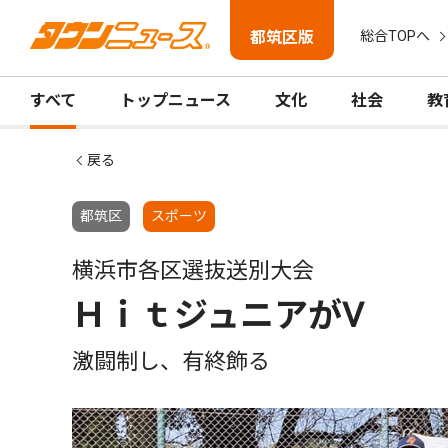
都筑区版
総合TOPへ
すべて
トップニュース
文化
社会
教
戻る
都筑区
スポーツ
横浜市各区選抜送別大会
ＨｉｔジュニアがⅤ
激闘制し、有終飾る