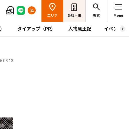
エリア
会社・IR
検索
Menu
R）
タイアップ（PR）
人物風土記
イベント
.03.13