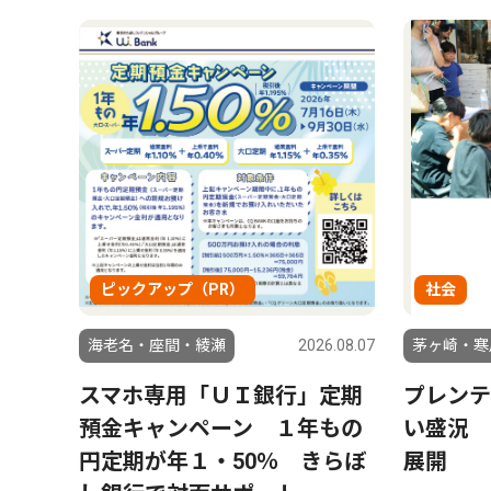
ピックアップ（PR）
社会
海老名・座間・綾瀬
2026.08.07
茅ヶ崎・寒
スマホ専用「ＵＩ銀行」定期
プレンテ
預金キャンペーン １年もの
い盛況 
円定期が年１・50％ きらぼ
展開