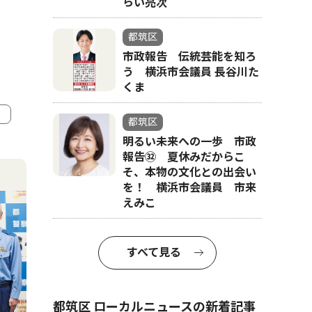
らい亮次
都筑区
市政報告 伝統芸能を知ろ
う 横浜市会議員 長谷川た
くま
都筑区
明るい未来への一歩 市政
4
5
報告㉜ 夏休みだからこ
そ、本物の文化との出会い
を！ 横浜市会議員 市来
えみこ
すべて見る
都筑区 ローカルニュースの新着記事