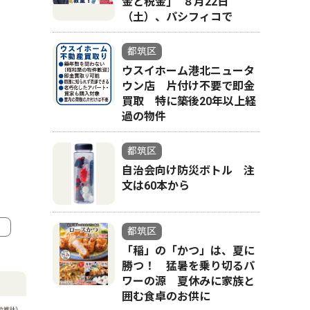
金と税金｣ ８月22日
（土）、パシフィコで
都筑区
ウスイホーム港北ニュータ
ウン店 片付け不要で即金
買取 特に築後20年以上経
過の物件
都筑区
自治会向け防災ボトル 注
文は60本から
都筑区
「稲」の「かつ」は、夏に
4
5
勝つ！ 猛暑を乗り切るパ
ワーの源 夏休みに家族と
囲む食卓のお供に