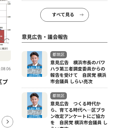
すべて見る
意見広告・議会報告
意見広告
スポーツ
都筑区
意見広告 横浜市長のパワ
ハラ第三者調査委員からの
.08.06
都筑区
2026.08.06
都筑区
報告を受けて 自民党 横浜
区プ
意見広告 横浜市長のパワハ
早渕中学
市会議員 しらい亮次
ラ第三者調査委員からの報告
部 県大
都筑区
を受けて 自民党 横浜市会議
年連続 
意見広告 つくる時代か
員 しらい亮次
ら、育てる時代へ―区プラ
ン改定アンケートにご協力
を 自民党 横浜市会議員 し