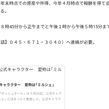
年末時点での資産や所得、今年４月時点で報酬を得て
きる。
時45分から正午までと午後１時から午後５時15分ま
話】️０４５・６７１・３０４０）へ連絡が必要。
キャラクター 愛称は｢ミルシェ｣
「ボッシュホール」は５月23日、公式キャラ
シェ」に決まったと発表した。公式キャラク