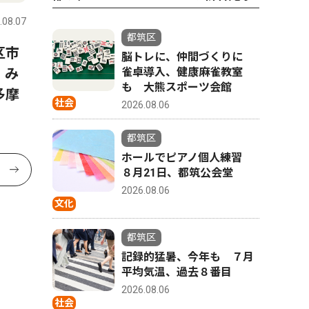
.08.07
都筑区
区市
脳トレに、仲間づくりに
 み
雀卓導入、健康麻雀教室
も 大熊スポーツ会館
多摩
社会
2026.08.06
都筑区
ホールでピアノ個人練習
８月21日、都筑公会堂
2026.08.06
文化
都筑区
記録的猛暑、今年も ７月
平均気温、過去８番目
2026.08.06
社会