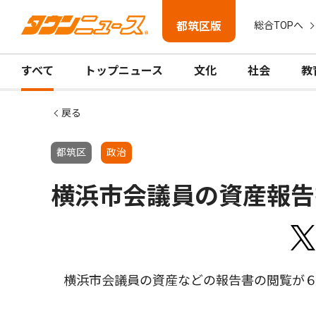
都筑区版
総合TOPへ
すべて
トップニュース
文化
社会
教
戻る
都筑区
政治
横浜市会議員の資産報告
横浜市会議員の資産などの報告書の閲覧が６