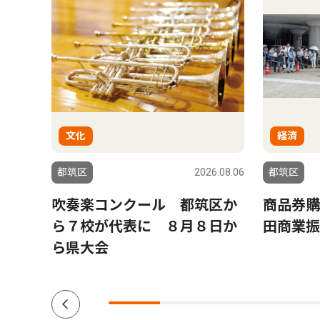
文化
経済
6.08.06
都筑区
2026.08.06
都筑区
 ８
吹奏楽コンクール 都筑区か
商品券購
ら７校が代表に ８月８日か
田商業振
ら県大会