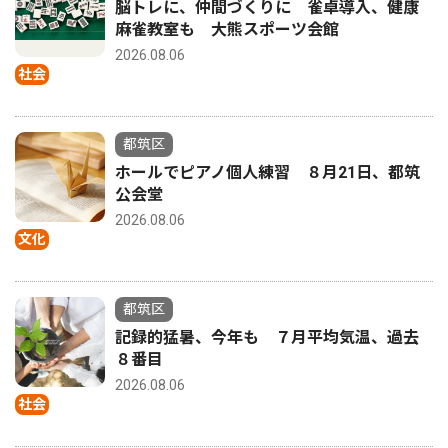
脳トレに、仲間づくりに 雀卓導入、健康
麻雀教室も 大熊スポーツ会館
2026.08.06
社会
都筑区
ホールでピアノ個人練習 ８月21日、都筑
公会堂
2026.08.06
文化
都筑区
記録的猛暑、今年も ７月平均気温、過去
８番目
2026.08.06
社会