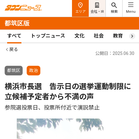
エリア
会社・IR
検索
Menu
都筑区版
すべて
トップニュース
文化
社会
教育
ス
戻る
公開日：2025.06.30
都筑区
政治
横浜市長選 告示日の選挙運動制限に
立候補予定者から不満の声
参院選投票日、投票所付近で演説禁止