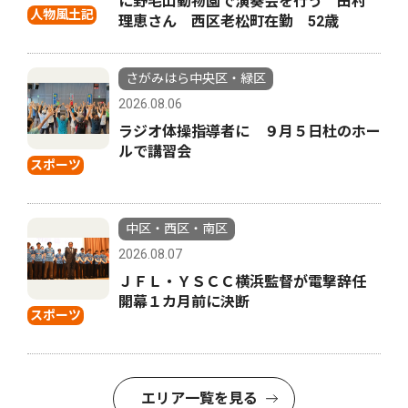
に野毛山動物園で演奏会を行う 田村
人物風土記
理恵さん 西区老松町在勤 52歳
さがみはら中央区・緑区
2026.08.06
ラジオ体操指導者に ９月５日杜のホー
ルで講習会
スポーツ
中区・西区・南区
2026.08.07
ＪＦＬ・ＹＳＣＣ横浜監督が電撃辞任
開幕１カ月前に決断
スポーツ
エリア一覧を見る