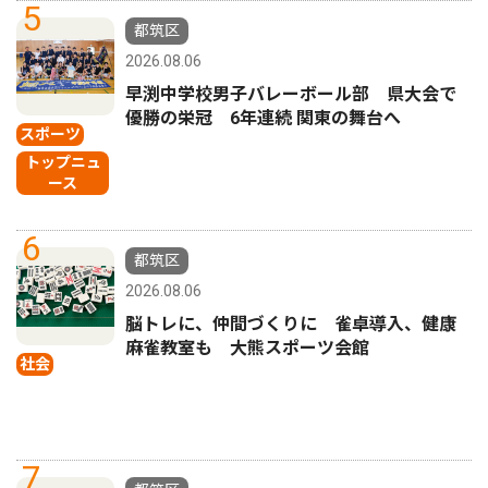
5
都筑区
2026.08.06
早渕中学校男子バレーボール部 県大会で
優勝の栄冠 6年連続 関東の舞台へ
スポーツ
トップニュ
ース
6
都筑区
2026.08.06
脳トレに、仲間づくりに 雀卓導入、健康
麻雀教室も 大熊スポーツ会館
社会
7