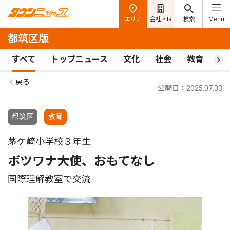
エリア
会社・IR
検索
Menu
都筑区版
すべて
トップニュース
文化
社会
教育
ス
戻る
公開日：2025.07.03
都筑区
教育
茅ケ崎小学校３年生
ボツワナ大使、おもてなし
国際理解教室で交流