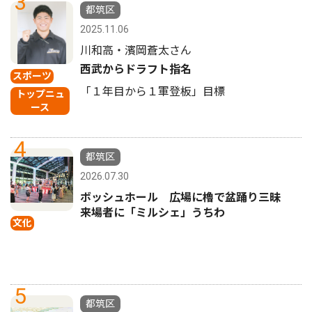
3
都筑区
2025.11.06
川和高・濱岡蒼太さん
西武からドラフト指名
スポーツ
「１年目から１軍登板」目標
トップニュ
ース
4
都筑区
2026.07.30
ボッシュホール 広場に櫓で盆踊り三昧
来場者に「ミルシェ」うちわ
文化
5
都筑区