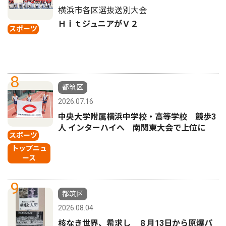
横浜市各区選抜送別大会
ＨｉｔジュニアがＶ２
スポーツ
8
都筑区
2026.07.16
中央大学附属横浜中学校・高等学校 競歩3
人 インターハイへ 南関東大会で上位に
スポーツ
トップニュ
ース
9
都筑区
2026.08.04
核なき世界、希求し ８月13日から原爆パ