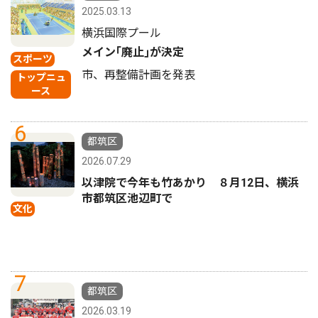
2025.03.13
横浜国際プール
メイン｢廃止｣が決定
スポーツ
市、再整備計画を発表
トップニュ
ース
6
都筑区
2026.07.29
以津院で今年も竹あかり ８月12日、横浜
市都筑区池辺町で
文化
7
都筑区
2026.03.19