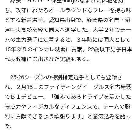
身長１９０cm・体重90kgの恵まれた体格を持
ち、攻守にわたるオールラウンドなプレーを持ち味
とする新井選手。愛知県出身で、静岡県の名門・沼
津中央高校を経て同大へ進学した。大学２年でチー
ムの主力選手に定着すると、３年時には同大として
15年ぶりのインカレ制覇に貢献。22歳以下男子日本
代表候補に選出された実績もある。
25-26シーズンの特別指定選手としても登録さ
れ、２月15日のファイティングイーグルス名古屋戦
でＢ１デビュー。「強みであるドライブを活かした
得点力やフィジカルなディフェンスで、チームの勝
利に貢献できるよう頑張ります」と意気込みを語っ
た。