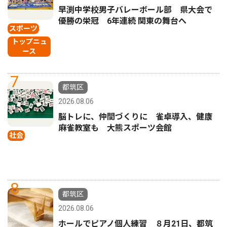
早渕中学校男子バレーボール部 県大会で
優勝の栄冠 6年連続 関東の舞台へ
スポーツ
トップニュ
ース
7
都筑区
2026.08.06
脳トレに、仲間づくりに 雀卓導入、健康
麻雀教室も 大熊スポーツ会館
社会
8
都筑区
2026.08.06
ホールでピアノ個人練習 ８月21日、都筑