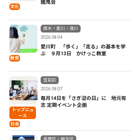
餓鬼会
文化
厚木・愛川・清川
2026.08.04
愛川町 「歩く」「走る」の基本を学
ぶ ９月13日 かけっこ教室
教育
宮前区
2026.08.07
毎月14日を「さぎ沼の日」に 地元有
志 定期イベント企画
トップニュ
ース
社会
多摩区・麻生区