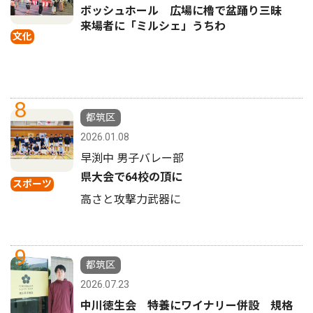
ボッシュホール 広場に櫓で盆踊り三昧
来場者に「ミルシェ」うちわ
文化
8
都筑区
2026.01.08
早渕中 男子バレー部
県大会で64校の頂に
スポーツ
高さと攻撃力武器に
9
都筑区
2026.07.23
中川徳生会 特養にワイナリー併設 規格