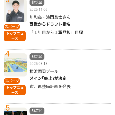
都筑区
2025.11.06
川和高・濱岡蒼太さん
西武からドラフト指名
スポーツ
「１年目から１軍登板」目標
トップニュ
ース
4
都筑区
2025.03.13
横浜国際プール
メイン｢廃止｣が決定
スポーツ
市、再整備計画を発表
トップニュ
ース
5
都筑区