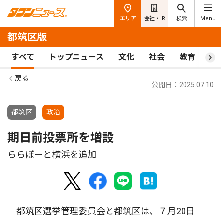
エリア
会社・IR
検索
Menu
都筑区版
すべて
トップニュース
文化
社会
教育
ス
戻る
公開日：2025.07.10
都筑区
政治
期日前投票所を増設
ららぽーと横浜を追加
都筑区選挙管理委員会と都筑区は、７月20日