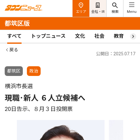
エリア
会社・IR
検索
Menu
都筑区版
すべて
トップニュース
文化
社会
教育
ス
戻る
公開日：2025.07.17
都筑区
政治
横浜市長選
現職･新人 ６人立候補へ
20日告示、８月３日投開票