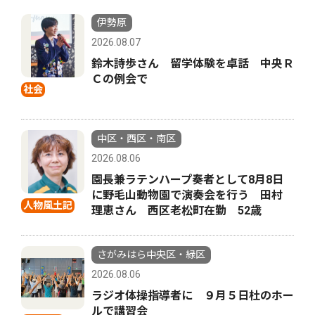
伊勢原
2026.08.07
鈴木詩歩さん 留学体験を卓話 中央Ｒ
Ｃの例会で
社会
中区・西区・南区
2026.08.06
園長兼ラテンハープ奏者として8月8日
に野毛山動物園で演奏会を行う 田村
人物風土記
理恵さん 西区老松町在勤 52歳
さがみはら中央区・緑区
2026.08.06
ラジオ体操指導者に ９月５日杜のホー
ルで講習会