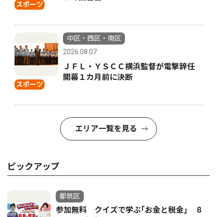
スポーツ
中区・西区・南区
2026.08.07
ＪＦＬ・ＹＳＣＣ横浜監督が電撃辞任
開幕１カ月前に決断
スポーツ
エリア一覧を見る
ピックアップ
都筑区
参加無料 クイズで学ぶ｢お金と税金｣ ８