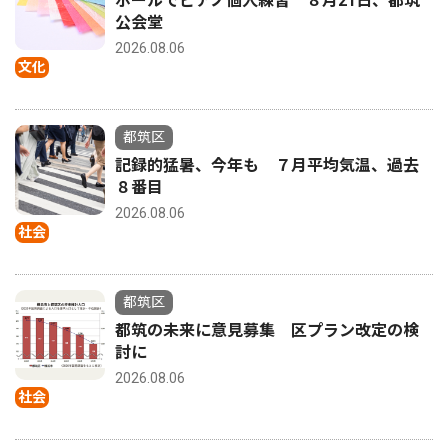
ホールでピアノ個人練習 ８月21日、都筑
公会堂
2026.08.06
文化
都筑区
記録的猛暑、今年も ７月平均気温、過去
８番目
2026.08.06
社会
都筑区
都筑の未来に意見募集 区プラン改定の検
討に
2026.08.06
社会