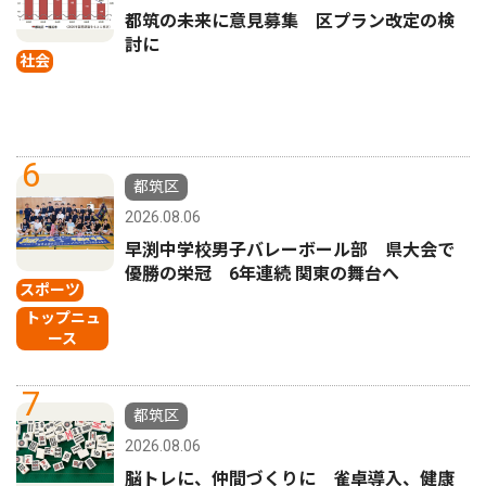
都筑の未来に意見募集 区プラン改定の検
討に
社会
6
都筑区
2026.08.06
早渕中学校男子バレーボール部 県大会で
優勝の栄冠 6年連続 関東の舞台へ
スポーツ
トップニュ
ース
7
都筑区
2026.08.06
脳トレに、仲間づくりに 雀卓導入、健康