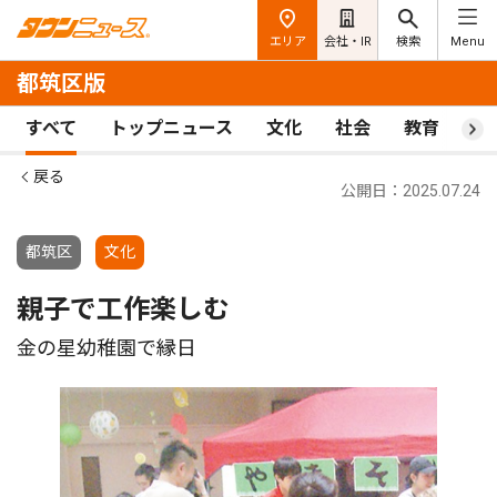
エリア
会社・IR
検索
Menu
都筑区版
すべて
トップニュース
文化
社会
教育
ス
戻る
公開日：2025.07.24
都筑区
文化
親子で工作楽しむ
金の星幼稚園で縁日