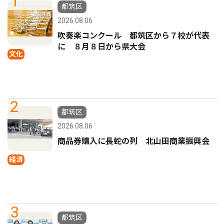
1
都筑区
2026.08.06
吹奏楽コンクール 都筑区から７校が代表
に ８月８日から県大会
文化
2
都筑区
2026.08.06
商品券購入に長蛇の列 北山田商業振興会
経済
3
都筑区