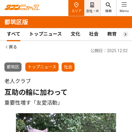
エリア
会社・IR
検索
Menu
都筑区版
すべて
トップニュース
文化
社会
教育
ス
戻る
公開日：2025.12.02
都筑区
トップニュース
社会
老人クラブ
互助の輪に加わって
重要性増す「友愛活動」