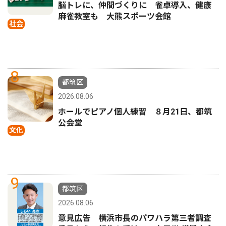
脳トレに、仲間づくりに 雀卓導入、健康
麻雀教室も 大熊スポーツ会館
社会
8
都筑区
2026.08.06
ホールでピアノ個人練習 ８月21日、都筑
公会堂
文化
9
都筑区
2026.08.06
意見広告 横浜市長のパワハラ第三者調査