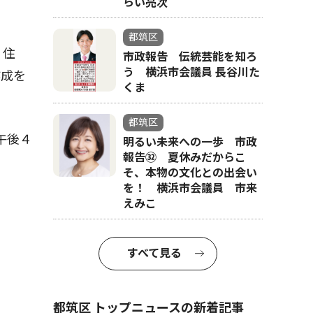
らい亮次
都筑区
、住
市政報告 伝統芸能を知ろ
う 横浜市会議員 長谷川た
作成を
くま
都筑区
午後４
明るい未来への一歩 市政
報告㉜ 夏休みだからこ
そ、本物の文化との出会い
を！ 横浜市会議員 市来
えみこ
すべて見る
都筑区 トップニュースの新着記事