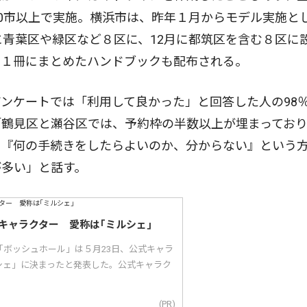
10市以上で実施。横浜市は、昨年１月からモデル実施と
に青葉区や緑区など８区に、12月に都筑区を含む８区に
を１冊にまとめたハンドブックも配布される。
ンケートでは「利用して良かった」と回答した人の98
鶴見区と瀬谷区では、予約枠の半数以上が埋まっており
。『何の手続きをしたらよいのか、分からない』という
が多い」と話す。
キャラクター 愛称は｢ミルシェ｣
「ボッシュホール」は５月23日、公式キャラ
シェ」に決まったと発表した。公式キャラク
(PR)