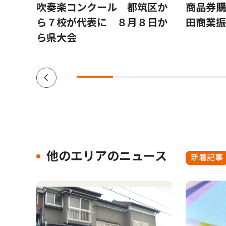
 ８
吹奏楽コンクール 都筑区か
商品券購
ら７校が代表に ８月８日か
田商業振
ら県大会
他のエリアのニュース
新着記事