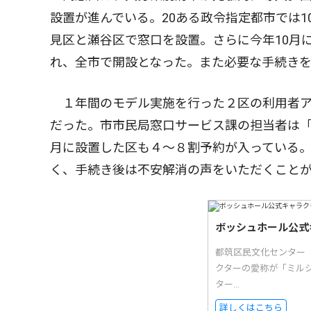
設置が進んでいる。20ある政令指定都市では
見区と瀬谷区で窓口を設置。さらに今年10月
れ、全市で開設となった。また必要な手続き
１年間のモデル実施を行った２区の利用者ア
だった。市市民局窓口サービス課の担当者は「
月に設置した区も４〜８割予約が入っている
く、手続き後は不安解消の声をいただくこと
ボッシュホール公式
都筑区民文化センター
クターの愛称が「ミル
ター...
詳しくはこちら