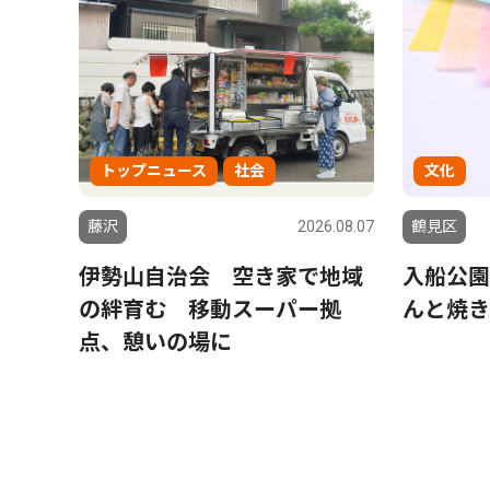
トップニュース
社会
文化
藤沢
2026.08.07
鶴見区
伊勢山自治会 空き家で地域
入船公園
の絆育む 移動スーパー拠
んと焼き
点、憩いの場に