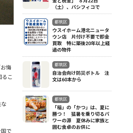
金と税金｣ ８月22日
（土）、パシフィコで
都筑区
ウスイホーム港北ニュータ
ウン店 片付け不要で即金
買取 特に築後20年以上経
過の物件
都筑区
「お悔
自治会向け防災ボトル 注
図るこ
文は60本から
都筑区
失な
「稲」の「かつ」は、夏に
勝つ！ 猛暑を乗り切るパ
ワーの源 夏休みに家族と
囲む食卓のお供に
全国で