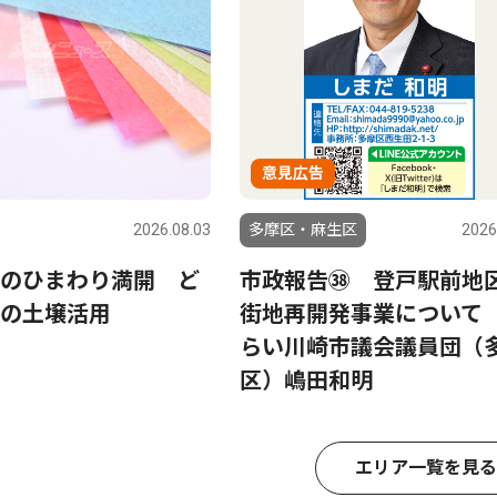
意見広告
2026.08.03
多摩区・麻生区
2026
のひまわり満開 ど
市政報告㊳ 登戸駅前地
の土壌活用
街地再開発事業について
らい川崎市議会議員団（
区）嶋田和明
エリア一覧を見る