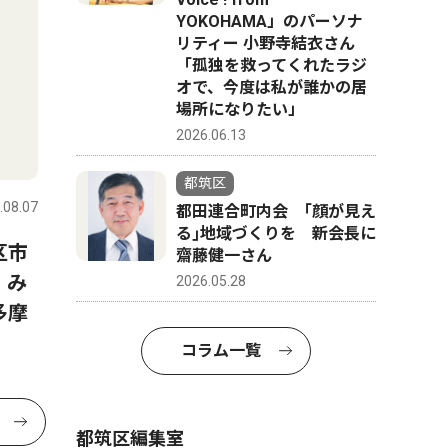
YOKOHAMA」のパーソナ
リティー 小野寺結衣さん
「孤独を救ってくれたラジ
オで、今度は私が誰かの居
場所になりたい」
2026.06.13
都筑区
.08.07
都田連合町内会 ｢顔が見え
る｣地域づくりを 新会長に
区市
齋藤健一さん
 み
2026.05.28
多摩
コラム一覧
都筑区編集室