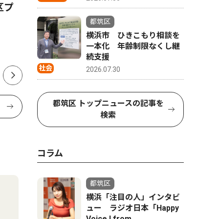
区プ
意見広告 横浜市長のパワハ
早渕中学
ラ第三者調査委員からの報告
部 県大
都筑区
を受けて 自民党 横浜市会議
年連続 
横浜市 ひきこもり相談を
一本化 年齢制限なくし継
員 しらい亮次
続支援
社会
2026.07.30
都筑区 トップニュースの記事を
検索
コラム
都筑区
横浜「注目の人」インタビ
ュー ラジオ日本「Happy
Voice ! from