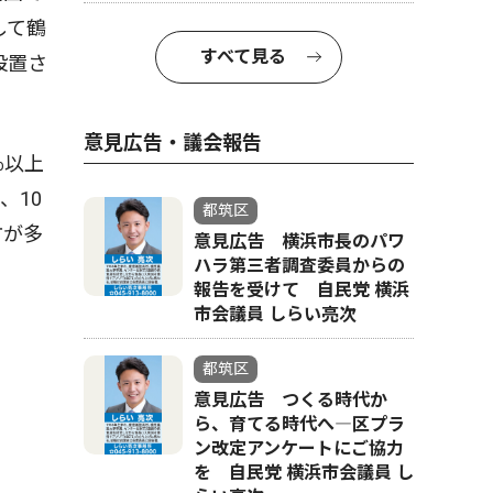
して鶴
すべて見る
設置さ
意見広告・議会報告
％以上
、10
都筑区
方が多
意見広告 横浜市長のパワ
ハラ第三者調査委員からの
報告を受けて 自民党 横浜
市会議員 しらい亮次
都筑区
意見広告 つくる時代か
ら、育てる時代へ―区プラ
ン改定アンケートにご協力
を 自民党 横浜市会議員 し