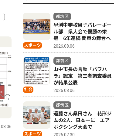
都筑区
早渕中学校男子バレーボー
4
5
ル部 県大会で優勝の栄
冠 6年連続 関東の舞台へ
スポーツ
2026.08.06
都筑区
山中市長の言動「パワハ
ラ」認定 第三者調査委員
が結果公表
社会
2026.08.06
都筑区
意見広告
スポーツ
遠藤さん桑田さん 花形ジ
ムの2人、日本一に エア
.08.06
都筑区
2026.08.06
都筑区
ボクシング大会で
スポーツ
2026.07.30