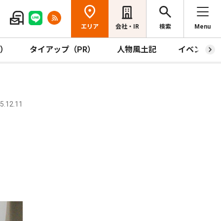
エリア
会社・IR
検索
Menu
R）
タイアップ（PR）
人物風土記
イベント
.12.11