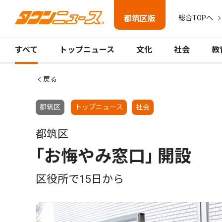
都筑区版
総合TOPへ
すべて
トップニュース
文化
社会
教
戻る
都筑区
トップニュース
社会
都筑区
｢お悔やみ窓口｣ 開設
区役所で15日から