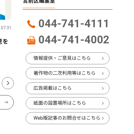
宮前区編集室
社会
ピックアッ
044-741-4111
.07.31
宮前区
2026.08.06
宮前区
044-741-4002
意を
稗原小 ３年ぶりの炎に歓
内科 内
声 父の会主催でキャンプ
えてくだ
情報提供・ご意見はこちら
著作物の二次利用等はこちら
広告掲載はこちら
紙面の設置場所はこちら
Web版記事のお問合せはこちら