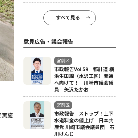
すべて見る
意見広告・議会報告
宮前区
市政報告Vol.59 都計道 横
浜生田線（水沢工区）開通
へ向けて！ 川崎市議会議
員 矢沢たかお
宮前区
市政報告 ストップ！上下
で実施
水道料金の値上げ 日本共
産党 川崎市議会議員団 石
川けんじ