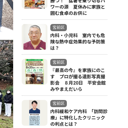
勝つ！ 猛暑を乗り切るパ
ワーの源 夏休みに家族と
囲む食卓のお供に
宮前区
内科・小児科 室内でも危
険な熱中症効果的な予防策
は？
宮前区
『最高の今』を家族にのこ
す プロが撮る遺影写真撮
影会 ８月20日 平安会館
みやまえだいら
宮前区
内科緩和ケア内科 ｢訪問診
療」に特化したクリニック
の利点とは？