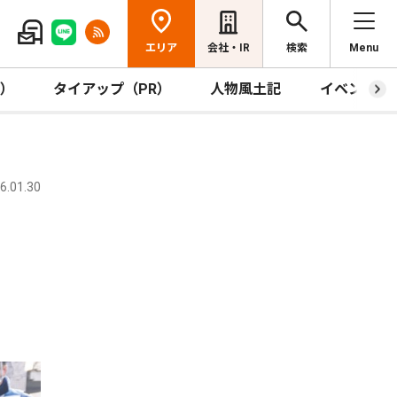
エリア
会社・IR
検索
Menu
R）
タイアップ（PR）
人物風土記
イベント
.01.30