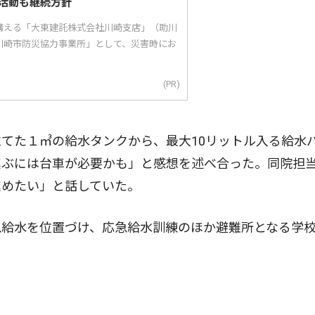
活動も継続方針
構える「大東建託株式会社川崎支店」（助川
川崎市防災協力事業所」として、災害時にお
(PR)
てた１㎥の給水タンクから、最大10リットル入る給水
運ぶには台車が必要かも」と感想を述べ合った。同院担
進めたい」と話していた。
給水を位置づけ、応急給水訓練のほか避難所となる学