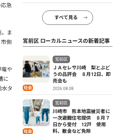
の応急
すべて見る
施。ま
宮前区 ローカルニュースの新着記事
。市側
宮前区
ＪＡセレサ川崎 梨とぶど
停電や
うの品評会 ８月12日、即
槽に
売会も
給水タ
社会
2026.08.08
宮前区
川崎市 熊本地震被災者に
一次避難住宅提供 ８月７
日から受付 12戸 使用
料、敷金など免除
社会