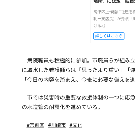
場所」に認定 独自
高津区上作延に社屋を
利一支店長）が先頃「
ける地...
詳しくはこちら
病院職員も積極的に参加。市職員らが組み立
に取水した看護師らは「思ったより重い」「
「今日の内容を踏まえ、今後に必要な備えを
市では災害時の重要な救援体制の一つに応急
の水道管の耐震化を進めている。
#宮前区
#川崎市
#文化