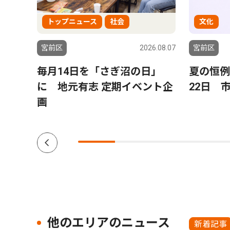
トップニュース
社会
文化
6.08.07
宮前区
2026.08.07
宮前区
活動
毎月14日を「さぎ沼の日」
夏の恒例
主催
に 地元有志 定期イベント企
22日 
画
他のエリアのニュース
新着記事