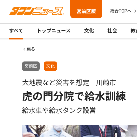
宮前区版
総合TOPへ
すべて
トップニュース
文化
社会
教
戻る
宮前区
文化
大地震など災害を想定 川崎市
虎の門分院で給水訓練
給水車や給水タンク設営