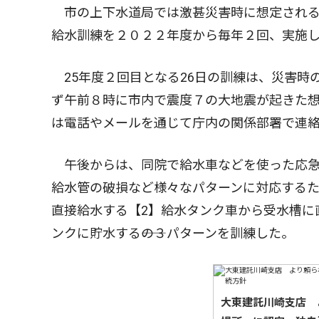
市の上下水道局では激甚災害時に想定される
給水訓練を２０２２年度から毎年２回、実施
25年度２回目となる26日の訓練は、災害時
ず午前８時に市内で震度７の大地震が起きた
は電話やメールを通じて庁内の関係部署で連絡
午後からは、同院で給水車などを使った応急
給水管の破損など様々なパターンに対応するた
直接給水する【2】給水タンク車から受水槽に
ンクに貯水する――の３パターンを訓練した。
大東建託川崎支店 