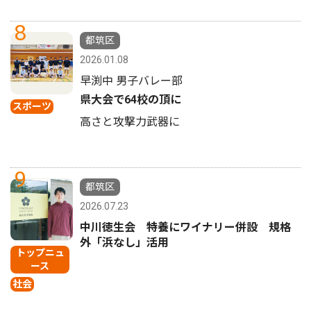
8
都筑区
2026.01.08
早渕中 男子バレー部
県大会で64校の頂に
スポーツ
高さと攻撃力武器に
9
都筑区
2026.07.23
中川徳生会 特養にワイナリー併設 規格
外「浜なし」活用
トップニュ
ース
社会