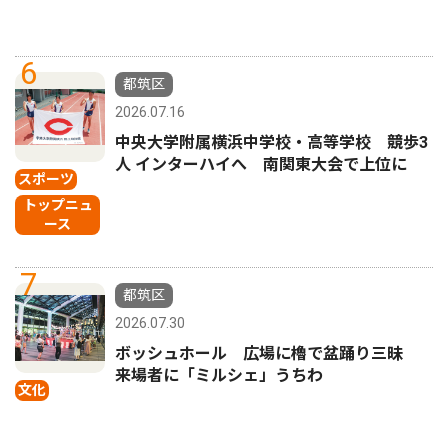
6
都筑区
2026.07.16
中央大学附属横浜中学校・高等学校 競歩3
人 インターハイへ 南関東大会で上位に
スポーツ
トップニュ
ース
7
都筑区
2026.07.30
ボッシュホール 広場に櫓で盆踊り三昧
来場者に「ミルシェ」うちわ
文化