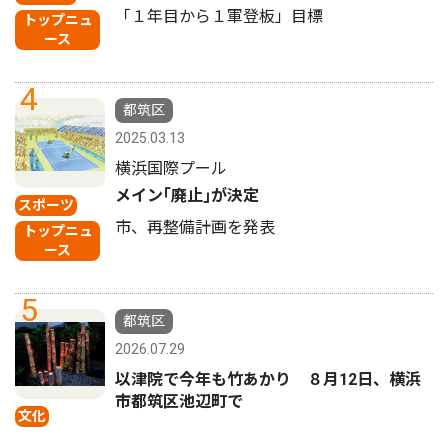
「１年目から１軍登板」目標
トップニュ
ース
4
都筑区
2025.03.13
横浜国際プール
メイン｢廃止｣が決定
スポーツ
市、再整備計画を発表
トップニュ
ース
5
都筑区
2026.07.29
以津院で今年も竹あかり ８月12日、横浜
市都筑区池辺町で
文化