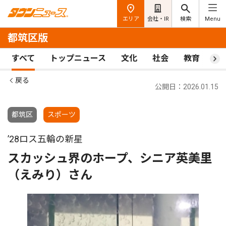
エリア
会社・IR
検索
Menu
都筑区版
すべて
トップニュース
文化
社会
教育
ス
戻る
公開日：2026.01.15
都筑区
スポーツ
’28ロス五輪の新星
スカッシュ界のホープ、シニア英美里
（えみり）さん