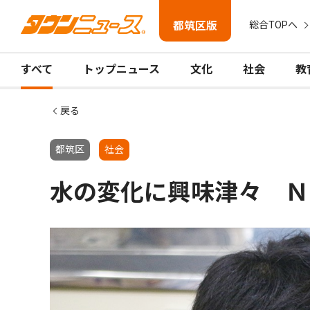
都筑区版
総合TOPへ
すべて
トップニュース
文化
社会
教
戻る
都筑区
社会
水の変化に興味津々 Ｎ