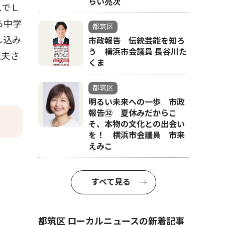
らい亮次
ムでＬ
ら中学
都筑区
し込み
市政報告 伝統芸能を知ろ
う 横浜市会議員 長谷川た
義夫さ
くま
都筑区
明るい未来への一歩 市政
報告㉜ 夏休みだからこ
そ、本物の文化との出会い
を！ 横浜市会議員 市来
えみこ
すべて見る
都筑区 ローカルニュースの新着記事