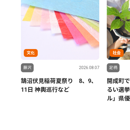
文化
社会
藤沢
2026.08.07
足柄
鵠沼伏見稲荷夏祭り 8、9、
開成町で
11日 神輿巡行など
るい選挙
ル」県優