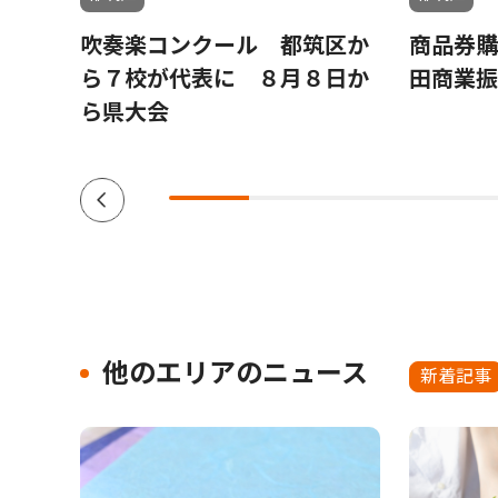
ゆか
吹奏楽コンクール 都筑区か
商品券購
黒岩
ら７校が代表に ８月８日か
田商業振
ら県大会
他のエリアのニュース
新着記事