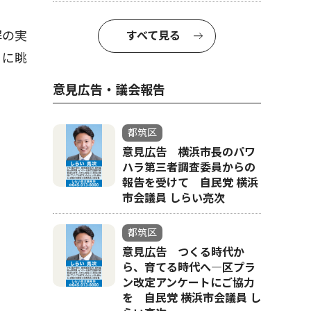
解の実
すべて見る
うに眺
意見広告・議会報告
都筑区
意見広告 横浜市長のパワ
ハラ第三者調査委員からの
報告を受けて 自民党 横浜
市会議員 しらい亮次
都筑区
意見広告 つくる時代か
ら、育てる時代へ―区プラ
ン改定アンケートにご協力
を 自民党 横浜市会議員 し