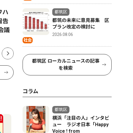
ワハ
都筑の未来に意見募集 区プ
早渕中学
都筑区
都筑の未来に意見募集 区
報告
ラン改定の検討に
部 県大
プラン改定の検討に
会議
年連続 
2026.08.06
社会
都筑区 ローカルニュースの記事
を検索
コラム
都筑区
横浜「注目の人」インタビ
ュー ラジオ日本「Happy
Voice ! from