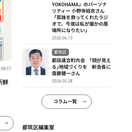
YOKOHAMA」のパーソナ
リティー 小野寺結衣さん
「孤独を救ってくれたラジ
オで、今度は私が誰かの居
場所になりたい」
2026.06.13
都筑区
都田連合町内会 ｢顔が見え
る｣地域づくりを 新会長に
.08.07
齋藤健一さん
2026.05.28
新鮮
コラム一覧
都筑区編集室