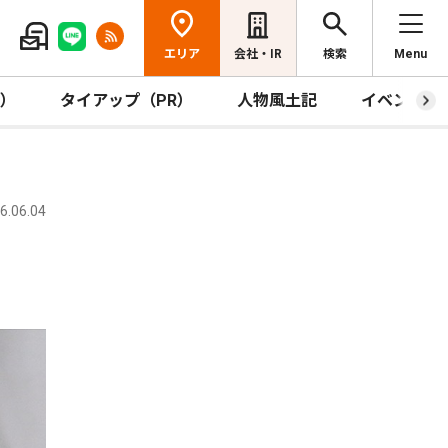
エリア
会社・IR
検索
Menu
R）
タイアップ（PR）
人物風土記
イベント
.06.04