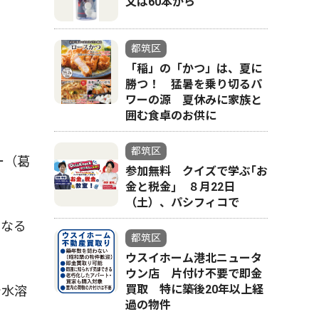
文は60本から
都筑区
「稲」の「かつ」は、夏に
勝つ！ 猛暑を乗り切るパ
ワーの源 夏休みに家族と
囲む食卓のお供に
都筑区
ー（葛
参加無料 クイズで学ぶ｢お
金と税金｣ ８月22日
（土）、パシフィコで
となる
都筑区
ウスイホーム港北ニュータ
ウン店 片付け不要で即金
買取 特に築後20年以上経
で水溶
過の物件