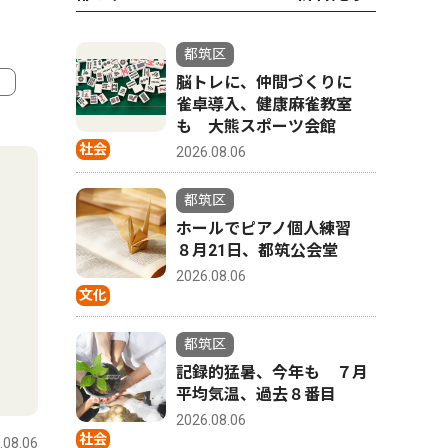
都筑区
脳トレに、仲間づくりに
雀卓導入、健康麻雀教室
4
5
も 大熊スポーツ会館
社会
2026.08.06
都筑区
ホールでピアノ個人練習
８月21日、都筑公会堂
2026.08.06
文化
都筑区
記録的猛暑、今年も ７月
社会
スポーツ
平均気温、過去８番目
2026.08.06
社会
.08.06
都筑区
2026.08.06
都筑区