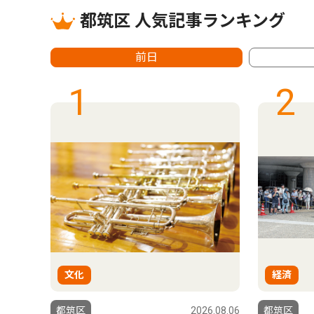
都筑区 人気記事ランキング
前日
1
2
文化
経済
6.08.06
都筑区
2026.08.06
都筑区