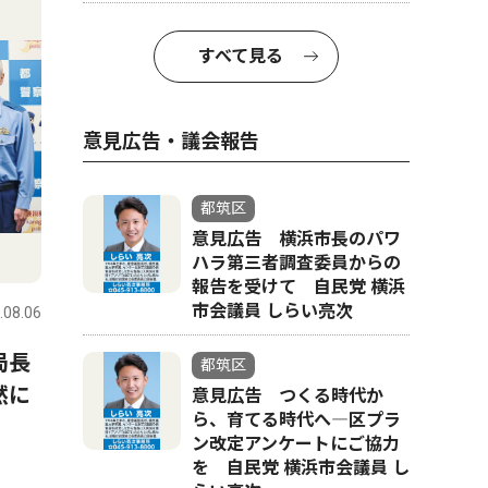
すべて見る
意見広告・議会報告
都筑区
意見広告 横浜市長のパワ
社会
スポーツ
ハラ第三者調査委員からの
報告を受けて 自民党 横浜
市会議員 しらい亮次
.08.06
都筑区
2026.08.06
都筑区
局長
都筑の未来に意見募集 区プ
早渕中学
都筑区
然に
ラン改定の検討に
部 県大
意見広告 つくる時代か
ら、育てる時代へ―区プラ
年連続 
ン改定アンケートにご協力
を 自民党 横浜市会議員 し