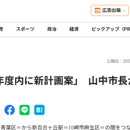
広告出稿
育
スポーツ
政治
経済
ピックアップ（P
公開日：2026
年度内に新計画案｣ 山中市長
青葉区＝から新百合ヶ丘駅＝川崎市麻生区＝の間をつ