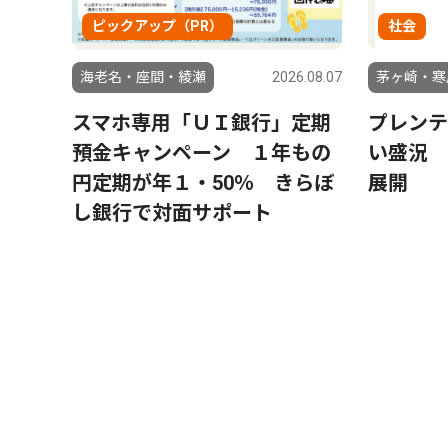
ピックアップ（PR）
社会
海老名・座間・綾瀬
2026.08.07
茅ヶ崎・寒
スマホ専用「ＵＩ銀行」定期
プレンテ
預金キャンペーン １年もの
い盛況 
円定期が年１・50％ きらぼ
展開
し銀行で対面サポート