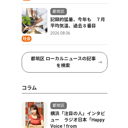
都筑区
記録的猛暑、今年も ７月
平均気温、過去８番目
2026.08.06
社会
都筑区 ローカルニュースの記事
を検索
コラム
都筑区
横浜「注目の人」インタビ
ュー ラジオ日本「Happy
Voice ! from