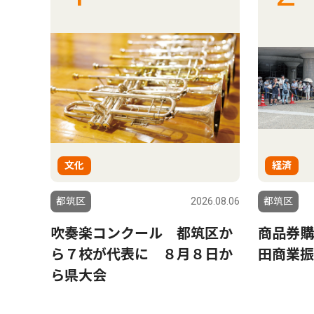
文化
経済
6.08.06
都筑区
2026.08.06
都筑区
ゆか
吹奏楽コンクール 都筑区か
商品券購
黒岩
ら７校が代表に ８月８日か
田商業振
ら県大会