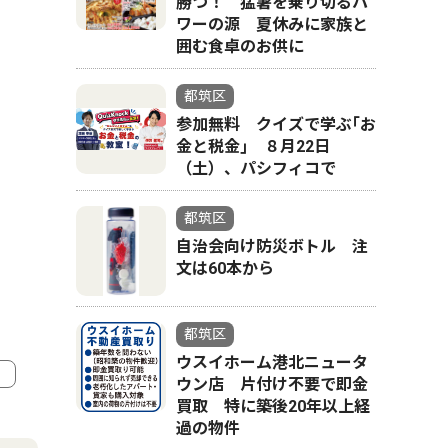
勝つ！ 猛暑を乗り切るパ
ワーの源 夏休みに家族と
囲む食卓のお供に
都筑区
参加無料 クイズで学ぶ｢お
金と税金｣ ８月22日
（土）、パシフィコで
都筑区
自治会向け防災ボトル 注
文は60本から
都筑区
ウスイホーム港北ニュータ
ウン店 片付け不要で即金
買取 特に築後20年以上経
4
5
過の物件