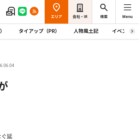
エリア
会社・IR
検索
Menu
R）
タイアップ（PR）
人物風土記
イベント
.06.04
が
なぐ延