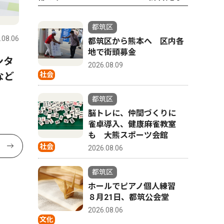
都筑区
.08.06
都筑区から熊本へ 区内各
地で街頭募金
ンタ
2026.08.09
社会
など
都筑区
脳トレに、仲間づくりに
雀卓導入、健康麻雀教室
も 大熊スポーツ会館
社会
2026.08.06
都筑区
ホールでピアノ個人練習
８月21日、都筑公会堂
2026.08.06
文化