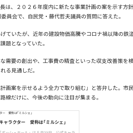
市長は、２０２６年度内に新たな事業計画の案を示す方
別委員会で、自民党・藤代哲夫議員の質問に答えた。
げていたが、近年の建設物価高騰やコロナ禍以降の鉄
課題となっていた。
な需要の創出や、工事費の精査といった収支改善策を
される見通しだ。
計画案を示せるよう全力で取り組む」と答弁した。市
要路線だけに、今後の動向に注目が集まる。
キャラクター 愛称は｢ミルシェ｣
「ボッシュホール」は５月23日、公式キャラ