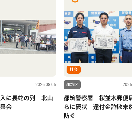
社会
2026.08.06
都筑区
2026
入に長蛇の列 北山
都筑警察署 桜並木郵便
興会
らに褒状 還付金詐欺未
防ぐ