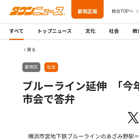
都筑区版
総合TOPへ
すべて
トップニュース
文化
社会
教
戻る
都筑区
社会
ブルーライン延伸 ｢今
市会で答弁
横浜市営地下鉄ブルーラインのあざみ野駅＝