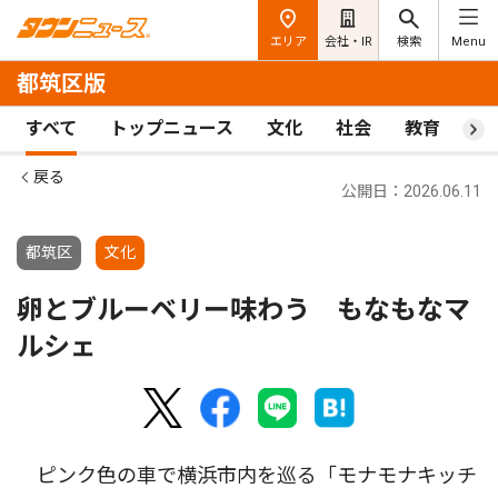
エリア
会社・IR
検索
Menu
都筑区版
すべて
トップニュース
文化
社会
教育
ス
戻る
公開日：2026.06.11
都筑区
文化
卵とブルーベリー味わう もなもなマ
ルシェ
ピンク色の車で横浜市内を巡る「モナモナキッチ