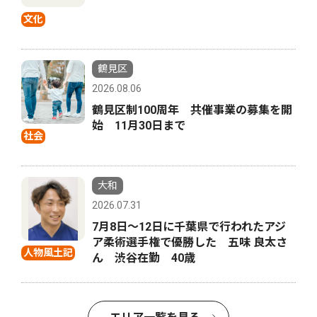
文化
鶴見区
2026.08.06
鶴見区制100周年 共催事業の募集を開
始 11月30日まで
社会
大和
2026.07.31
7月8日〜12日に千葉県で行われたアジ
ア柔術選手権で優勝した 五味 良太さ
人物風土記
ん 渋谷在勤 40歳