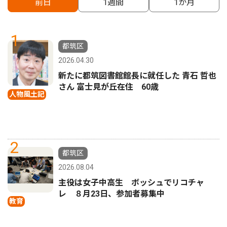
前日
1週間
1か月
1
都筑区
2026.04.30
新たに都筑図書館館長に就任した 青石 哲也
さん 富士見が丘在住 60歳
人物風土記
2
都筑区
2026.08.04
主役は女子中高生 ボッシュでリコチャ
レ ８月23日、参加者募集中
教育