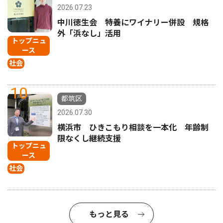
2026.07.23
中川徳生会 特養にワイナリー併設 規格
外「浜なし」活用
トップニュ
ース
社会
10
都筑区
2026.07.30
横浜市 ひきこもり相談を一本化 年齢制
限なくし継続支援
トップニュ
ース
社会
もっと見る