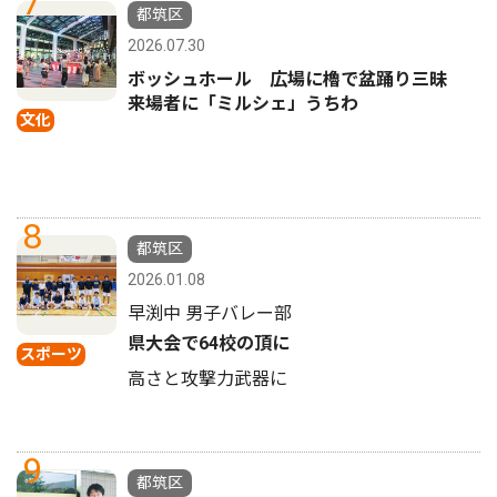
7
都筑区
2026.07.30
ボッシュホール 広場に櫓で盆踊り三昧
来場者に「ミルシェ」うちわ
文化
8
都筑区
2026.01.08
早渕中 男子バレー部
県大会で64校の頂に
スポーツ
高さと攻撃力武器に
9
都筑区