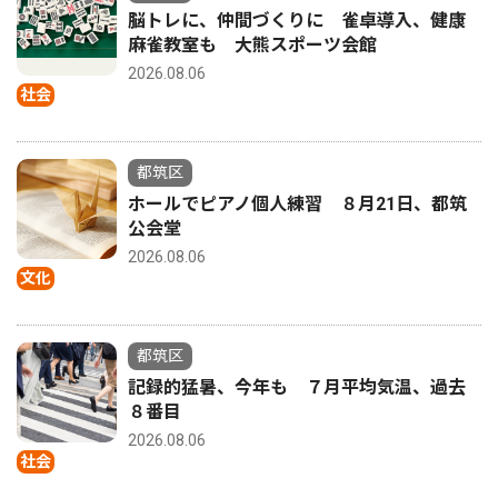
脳トレに、仲間づくりに 雀卓導入、健康
麻雀教室も 大熊スポーツ会館
2026.08.06
社会
都筑区
ホールでピアノ個人練習 ８月21日、都筑
公会堂
2026.08.06
文化
都筑区
記録的猛暑、今年も ７月平均気温、過去
８番目
2026.08.06
社会