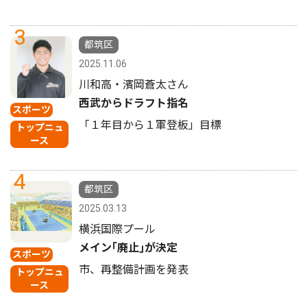
3
都筑区
2025.11.06
川和高・濱岡蒼太さん
西武からドラフト指名
スポーツ
「１年目から１軍登板」目標
トップニュ
ース
4
都筑区
2025.03.13
横浜国際プール
メイン｢廃止｣が決定
スポーツ
市、再整備計画を発表
トップニュ
ース