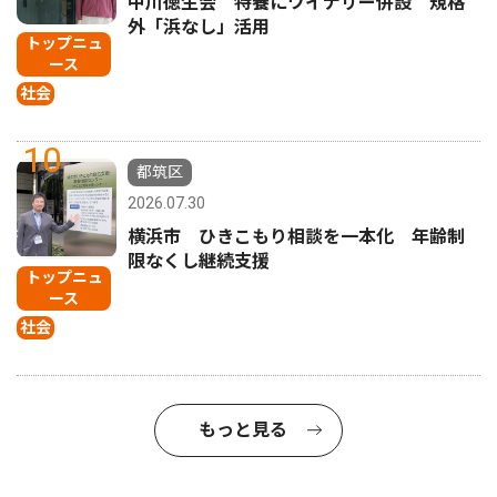
中川徳生会 特養にワイナリー併設 規格
外「浜なし」活用
トップニュ
ース
社会
10
都筑区
2026.07.30
横浜市 ひきこもり相談を一本化 年齢制
限なくし継続支援
トップニュ
ース
社会
もっと見る