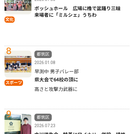
ボッシュホール 広場に櫓で盆踊り三昧
来場者に「ミルシェ」うちわ
文化
8
都筑区
2026.01.08
早渕中 男子バレー部
県大会で64校の頂に
スポーツ
高さと攻撃力武器に
9
都筑区
2026.07.23