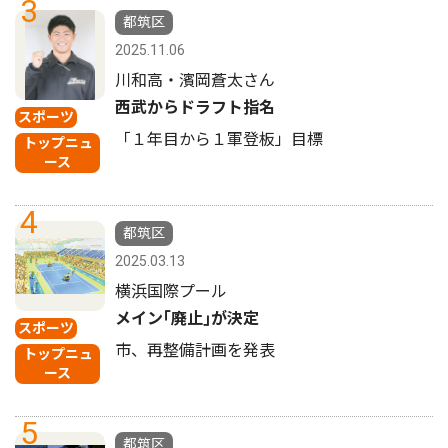
3
都筑区
2025.11.06
川和高・濱岡蒼太さん
西武からドラフト指名
スポーツ
「１年目から１軍登板」目標
トップニュ
ース
4
都筑区
2025.03.13
横浜国際プール
メイン｢廃止｣が決定
スポーツ
市、再整備計画を発表
トップニュ
ース
5
都筑区