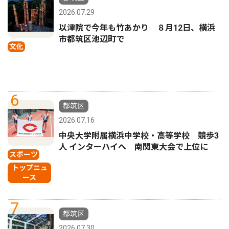
2026.07.29
以津院で今年も竹あかり ８月12日、横浜
市都筑区池辺町で
文化
6
都筑区
2026.07.16
中央大学附属横浜中学校・高等学校 競歩3
人 インターハイへ 南関東大会で上位に
スポーツ
トップニュ
ース
7
都筑区
2026.07.30