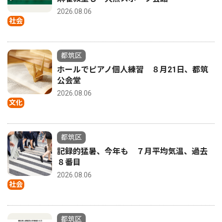
2026.08.06
社会
都筑区
ホールでピアノ個人練習 ８月21日、都筑
公会堂
2026.08.06
文化
都筑区
記録的猛暑、今年も ７月平均気温、過去
８番目
2026.08.06
社会
都筑区