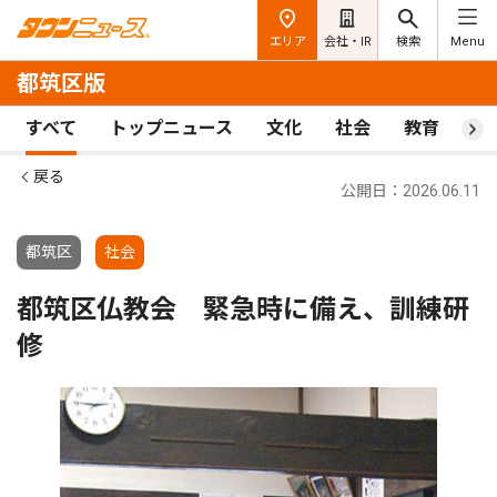
エリア
会社・IR
検索
Menu
都筑区版
すべて
トップニュース
文化
社会
教育
ス
戻る
公開日：2026.06.11
都筑区
社会
都筑区仏教会 緊急時に備え、訓練研
修