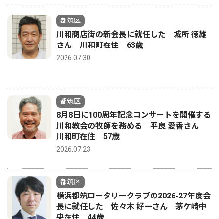
都筑区
川和商店街の新会長に就任した 城所 徳雄
さん 川和町在住 63歳
2026.07.30
都筑区
8月8日に100周年記念コンサートを開催する
川和教会の牧師を務める 平良 愛香さん
川和町在住 57歳
2026.07.23
都筑区
横浜都筑ロータリークラブの2026-27年度会
長に就任した 佐々木 好一さん 茅ケ崎中
央在住 44歳