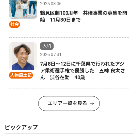
2026.08.06
鶴見区制100周年 共催事業の募集を開
始 11月30日まで
社会
大和
2026.07.31
7月8日〜12日に千葉県で行われたアジ
ア柔術選手権で優勝した 五味 良太さ
人物風土記
ん 渋谷在勤 40歳
エリア一覧を見る
ピックアップ