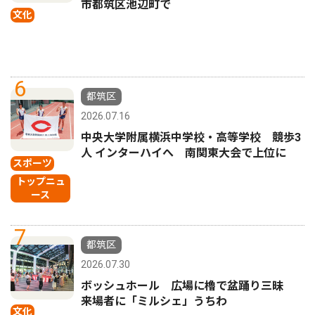
市都筑区池辺町で
文化
6
都筑区
2026.07.16
中央大学附属横浜中学校・高等学校 競歩3
人 インターハイへ 南関東大会で上位に
スポーツ
トップニュ
ース
7
都筑区
2026.07.30
ボッシュホール 広場に櫓で盆踊り三昧
来場者に「ミルシェ」うちわ
文化