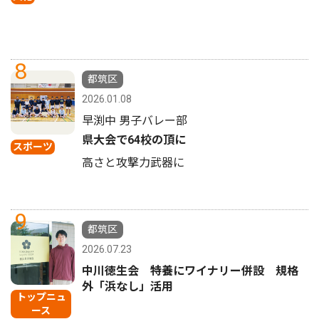
8
都筑区
2026.01.08
早渕中 男子バレー部
県大会で64校の頂に
スポーツ
高さと攻撃力武器に
9
都筑区
2026.07.23
中川徳生会 特養にワイナリー併設 規格
外「浜なし」活用
トップニュ
ース