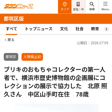
エリア
会社・IR
検索
Menu
都筑区版
すべて
トップニュース
文化
社会
教育
ス
戻る
公開日：2026.07.09
都筑区
人物風土記
ブリキのおもちゃコレクターの第一人
者で、横浜市歴史博物館の企画展にコ
レクションの展示で協力した 北原 照
久さん 中区山手町在住 78歳