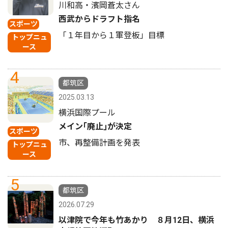
川和高・濱岡蒼太さん
西武からドラフト指名
スポーツ
「１年目から１軍登板」目標
トップニュ
ース
4
都筑区
2025.03.13
横浜国際プール
メイン｢廃止｣が決定
スポーツ
市、再整備計画を発表
トップニュ
ース
5
都筑区
2026.07.29
以津院で今年も竹あかり ８月12日、横浜