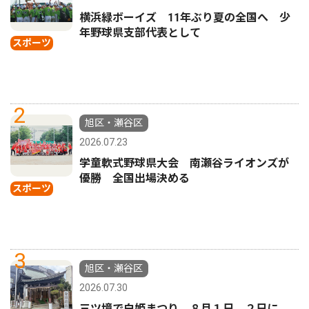
横浜緑ボーイズ 11年ぶり夏の全国へ 少
年野球県支部代表として
スポーツ
2
旭区・瀬谷区
2026.07.23
学童軟式野球県大会 南瀬谷ライオンズが
優勝 全国出場決める
スポーツ
3
旭区・瀬谷区
2026.07.30
三ツ境で白姫まつり ８月１日、２日に