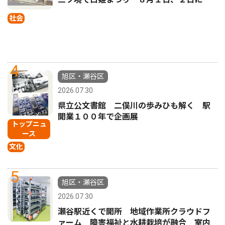
社会
4
旭区・瀬谷区
2026.07.30
県立公文書館 二俣川の歩みひも解く 駅
開業１００年で企画展
トップニュ
ース
文化
5
旭区・瀬谷区
2026.07.30
瀬谷駅近くで開所 地域作業所クラウドフ
ァーム 障害福祉と水耕栽培が融合 室内