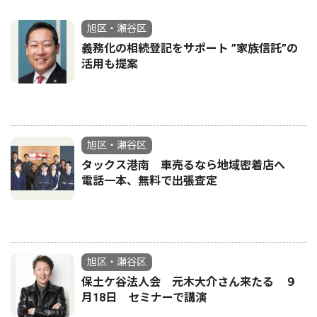
旭区・瀬谷区
義務化の相続登記をサポート ”家族信託”の
活用も提案
旭区・瀬谷区
タックス港南 車売るなら地域密着店へ
電話一本、無料で出張査定
旭区・瀬谷区
保土ケ谷法人会 元木大介さん来たる ９
月18日 セミナーで講演