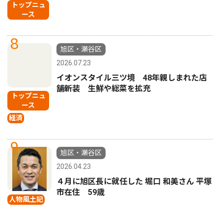
トップニュ
ース
8
旭区・瀬谷区
2026.07.23
イオンスタイル三ツ境 48年親しまれた店
舗新装 生鮮や総菜を拡充
トップニュ
ース
経済
9
旭区・瀬谷区
2026.04.23
４月に旭区長に就任した 堀口 和美さん 平塚
市在住 59歳
人物風土記