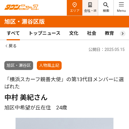
エリア
会社・IR
検索
Menu
旭区・瀬谷区版
すべて
トップニュース
文化
社会
教育
ス
戻る
公開日：2025.05.15
旭区・瀬谷区
人物風土記
「横浜スカーフ親善大使」の第13代目メンバーに選
ばれた
中村 美紀さん
旭区中希望が丘在住 24歳