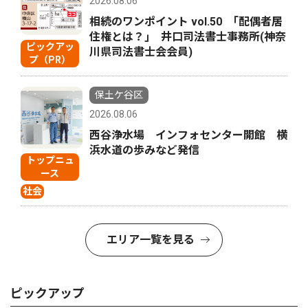
2026.08.06
相続のワンポイント vol.50 ｢配偶者居
住権とは？｣ 井口司法書士事務所(神奈
ピックアッ
川県司法書士会会員)
プ（PR）
保土ケ谷区
2026.08.06
西谷浄水場 インフォセンター開館 横
浜水道の歩みなど発信
トップニュ
ース
社会
エリア一覧を見る
ピックアップ