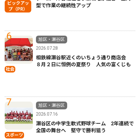
ピックアッ
型で作業の継続性アップ
プ（PR）
6
旭区・瀬谷区
2026.07.28
相鉄線瀬谷駅近くのいちょう通り商店会
８月２日に恒例の夏祭り 人気の富くじも
社会
7
旭区・瀬谷区
2026.07.16
瀬谷区の中学生軟式野球チーム 2年連続で
全国の舞台へ 堅守で勝利狙う
スポーツ