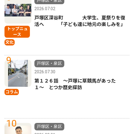
戸塚区・泉区
2026.07.02
戸塚区深谷町 大学生、夏祭りを復
活へ 「子ども達に地元の楽しみを」
トップニュ
ース
文化
9
戸塚区・泉区
2026.07.30
第１２６話 〜戸塚に草競馬があった
１〜 とつか歴史探訪
コラム
10
戸塚区・泉区