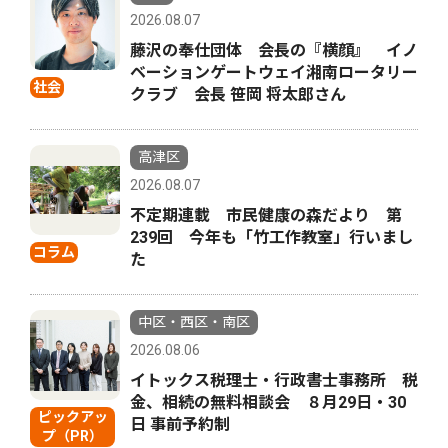
2026.08.07
藤沢の奉仕団体 会長の『横顔』 イノ
ベーションゲートウェイ湘南ロータリー
社会
クラブ 会長 笹岡 将太郎さん
高津区
2026.08.07
不定期連載 市民健康の森だより 第
239回 今年も「竹工作教室」行いまし
コラム
た
中区・西区・南区
2026.08.06
イトックス税理士・行政書士事務所 税
金、相続の無料相談会 ８月29日・30
ピックアッ
日 事前予約制
プ（PR）