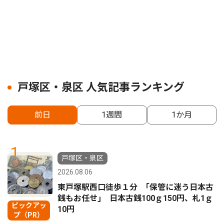
戸塚区・泉区 人気記事ランキング
前日
1週間
1か月
1
戸塚区・泉区
2026.08.06
東戸塚駅西口徒歩１分 ｢保管に迷う日本古
銭もお任せ｣ 日本古銭100ｇ150円、札1ｇ
ピックアッ
10円
プ（PR）