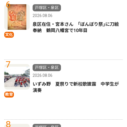
6
戸塚区・泉区
2026.08.06
泉区在住・宮本さん ｢ぼんぼり祭｣に刀絵
奉納 鶴岡八幡宮で10年目
文化
7
戸塚区・泉区
2026.08.06
いずみ野 夏祭りで新校歌披露 中学生が
演奏
教育
8