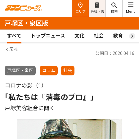
エリア
会社・IR
検索
Menu
戸塚区・泉区版
すべて
トップニュース
文化
社会
教育
ス
戻る
公開日：2020.04.16
戸塚区・泉区
コラム
社会
コロナの影（1）
｢私たちは『消毒のプロ』｣
戸塚美容組合に聞く