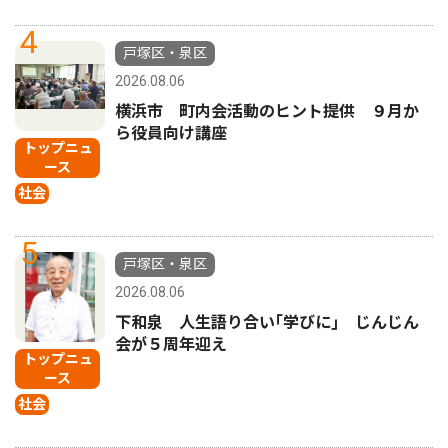
4
戸塚区・泉区
2026.08.06
横浜市 町内会活動のヒント提供 ９月か
ら役員向け講座
トップニュ
ース
社会
5
戸塚区・泉区
2026.08.06
下和泉 人生語り合い｢学びに｣ じんじん
会が５周年迎え
トップニュ
ース
社会