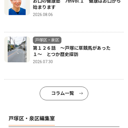
お口の健康塾 7thVol.１ 健康はお口から
始まります
2026.08.06
戸塚区・泉区
第１２６話 〜戸塚に草競馬があった
１〜 とつか歴史探訪
2026.07.30
コラム一覧
戸塚区・泉区編集室