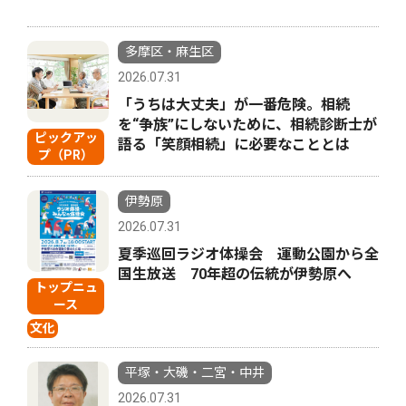
多摩区・麻生区
2026.07.31
「うちは大丈夫」が一番危険。相続
を“争族”にしないために、相続診断士が
ピックアッ
語る「笑顔相続」に必要なこととは
プ（PR）
伊勢原
2026.07.31
夏季巡回ラジオ体操会 運動公園から全
国生放送 70年超の伝統が伊勢原へ
トップニュ
ース
文化
平塚・大磯・二宮・中井
2026.07.31