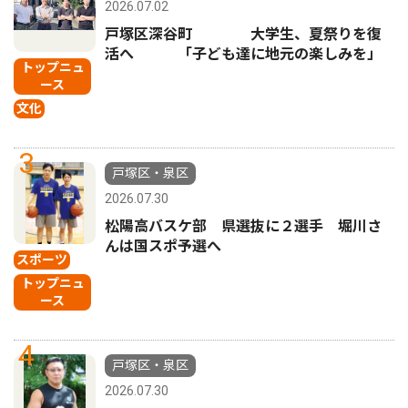
2026.07.02
戸塚区深谷町 大学生、夏祭りを復
活へ 「子ども達に地元の楽しみを」
トップニュ
ース
文化
3
戸塚区・泉区
2026.07.30
松陽高バスケ部 県選抜に２選手 堀川さ
んは国スポ予選へ
スポーツ
トップニュ
ース
4
戸塚区・泉区
2026.07.30