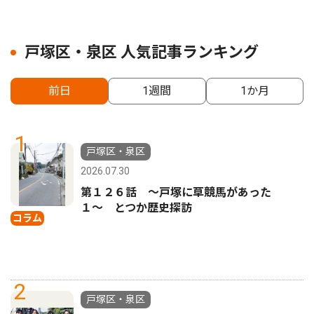
戸塚区・泉区 人気記事ランキング
前日
1週間
1か月
1
戸塚区・泉区
2026.07.30
第１２６話 〜戸塚に草競馬があった
１〜 とつか歴史探訪
コラム
2
戸塚区・泉区