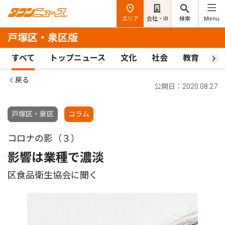
エリア
会社・IR
検索
Menu
戸塚区・泉区版
すべて
トップニュース
文化
社会
教育
ス
戻る
公開日：2020.08.27
戸塚区・泉区
コラム
コロナの影（３）
影響は業種で濃淡
区食品衛生協会に聞く