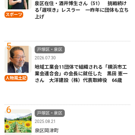
泉区在住・酒井博生さん（51） 挑戦続け
る｢遅咲き」レスラー 一昨年に団体も立ち
スポーツ
上げ
5
戸塚区・泉区
2026.07.30
地域工業会11団体で組織される「横浜市工
業会連合会」の会長に就任した 黒田 憲一
人物風土記
さん 大洋建設（株）代表取締役 66歳
6
戸塚区・泉区
2025.08.21
泉区岡津町