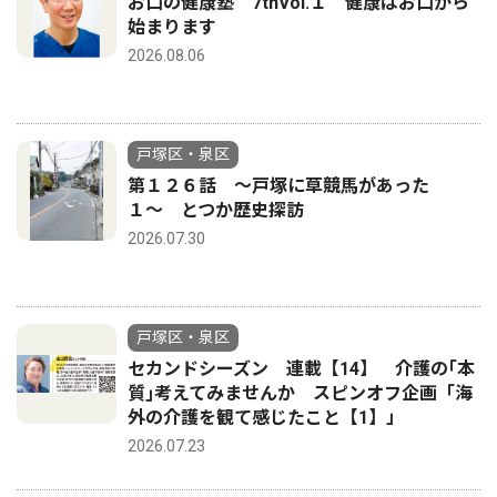
お口の健康塾 7thVol.１ 健康はお口から
始まります
2026.08.06
戸塚区・泉区
第１２６話 〜戸塚に草競馬があった
１〜 とつか歴史探訪
2026.07.30
戸塚区・泉区
セカンドシーズン 連載【14】 介護の｢本
質｣考えてみませんか スピンオフ企画「海
外の介護を観て感じたこと【1】」
2026.07.23