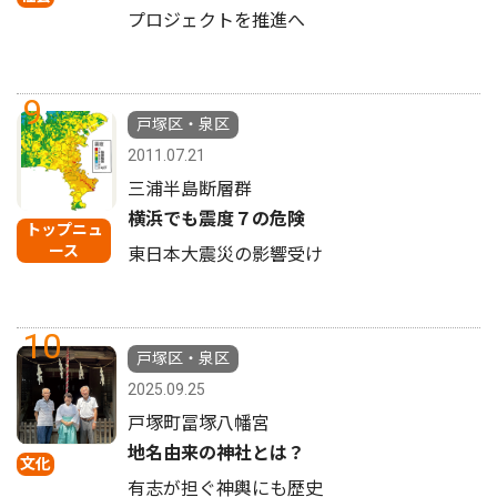
プロジェクトを推進へ
9
戸塚区・泉区
2011.07.21
三浦半島断層群
横浜でも震度７の危険
トップニュ
ース
東日本大震災の影響受け
10
戸塚区・泉区
2025.09.25
戸塚町冨塚八幡宮
地名由来の神社とは？
文化
有志が担ぐ神輿にも歴史