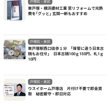
戸塚区・泉区
東戸塚・横浜建材工業 窓リフォームで光熱
費を｢グッと｣ 玄関一新もおすすめ
戸塚区・泉区
東戸塚駅西口徒歩１分 ｢保管に迷う日本古
銭もお任せ｣ 日本古銭100ｇ150円、札1ｇ
10円
戸塚区・泉区
ウスイホーム戸塚店 片付け不要で即金買
取 秘密厳守・即日対応