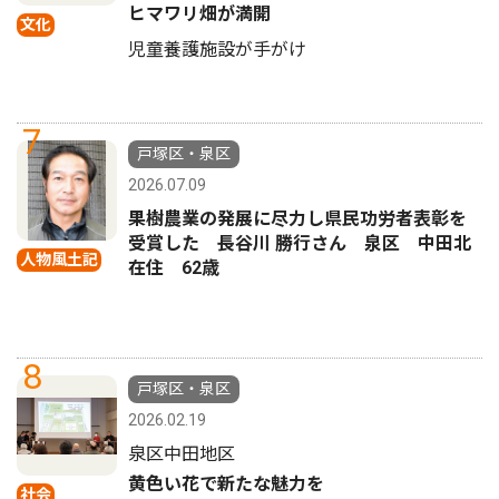
ヒマワリ畑が満開
文化
児童養護施設が手がけ
7
戸塚区・泉区
2026.07.09
果樹農業の発展に尽力し県民功労者表彰を
受賞した 長谷川 勝行さん 泉区 中田北
人物風土記
在住 62歳
8
戸塚区・泉区
2026.02.19
泉区中田地区
黄色い花で新たな魅力を
社会