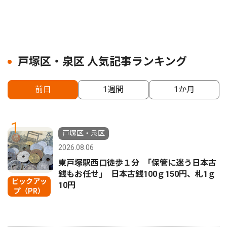
戸塚区・泉区 人気記事ランキング
前日
1週間
1か月
1
戸塚区・泉区
2026.08.06
東戸塚駅西口徒歩１分 ｢保管に迷う日本古
銭もお任せ｣ 日本古銭100ｇ150円、札1ｇ
ピックアッ
10円
プ（PR）