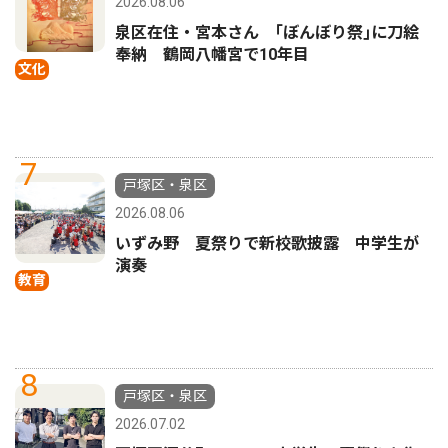
2026.08.06
泉区在住・宮本さん ｢ぼんぼり祭｣に刀絵
奉納 鶴岡八幡宮で10年目
文化
7
戸塚区・泉区
2026.08.06
いずみ野 夏祭りで新校歌披露 中学生が
演奏
教育
8
戸塚区・泉区
2026.07.02