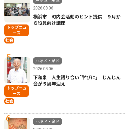
戸塚区・泉区
2026.08.06
横浜市 町内会活動のヒント提供 ９月か
ら役員向け講座
トップニュ
ース
社会
5
戸塚区・泉区
2026.08.06
下和泉 人生語り合い｢学びに｣ じんじん
会が５周年迎え
トップニュ
ース
社会
6
戸塚区・泉区