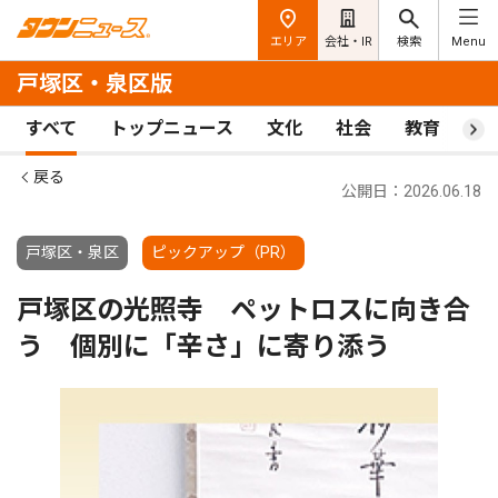
エリア
会社・IR
検索
Menu
戸塚区・泉区版
すべて
トップニュース
文化
社会
教育
ス
戻る
公開日：2026.06.18
戸塚区・泉区
ピックアップ（PR）
戸塚区の光照寺 ペットロスに向き合
う 個別に「辛さ」に寄り添う