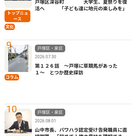
戸塚区深谷町 大学生、夏祭りを復
活へ 「子ども達に地元の楽しみを」
トップニュ
ース
文化
9
戸塚区・泉区
2026.07.30
第１２６話 〜戸塚に草競馬があった
１〜 とつか歴史探訪
コラム
10
戸塚区・泉区
2026.08.01
山中市長、パワハラ認定受け告発職員に直