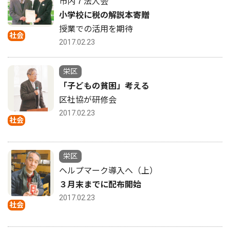
市内７法人会
小学校に税の解説本寄贈
授業での活用を期待
社会
2017.02.23
栄区
「子どもの貧困」考える
区社協が研修会
2017.02.23
社会
栄区
ヘルプマーク導入へ（上）
３月末までに配布開始
2017.02.23
社会