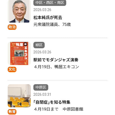
中区・西区・南区
2026.03.26
松本純氏が死去
元衆議院議員、75歳
政治
緑区
2026.03.26
駅前でモダンジャズ演奏
４月19日、鴨居エキコン
文化
中原区
2026.03.31
｢自閉症｣を知る特集
４月19日まで 中原図書館
教育