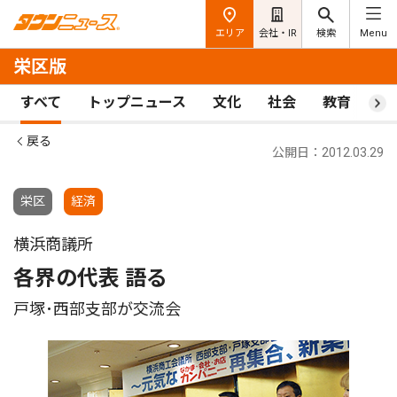
エリア
会社・IR
検索
Menu
栄区版
すべて
トップニュース
文化
社会
教育
ス
戻る
公開日：2012.03.29
栄区
経済
横浜商議所
各界の代表 語る
戸塚･西部支部が交流会