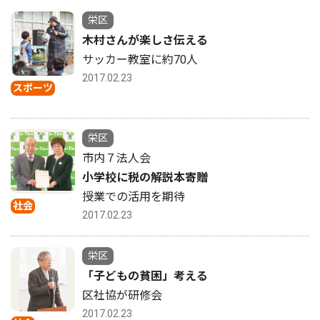
栄区
木村さんが楽しさ伝える
サッカー教室に約70人
2017.02.23
スポーツ
栄区
市内７法人会
小学校に税の解説本寄贈
授業での活用を期待
社会
2017.02.23
栄区
「子どもの貧困」考える
区社協が研修会
2017.02.23