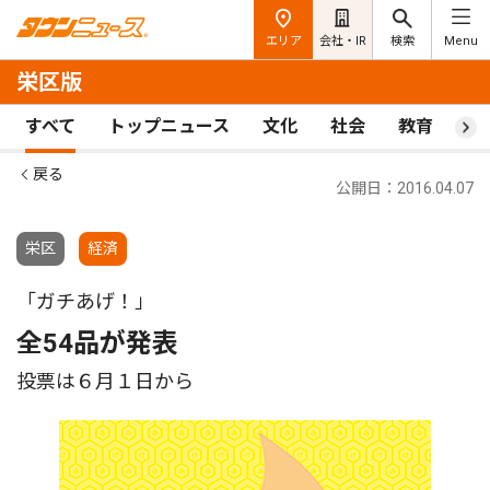
エリア
会社・IR
検索
Menu
栄区版
すべて
トップニュース
文化
社会
教育
ス
戻る
公開日：2016.04.07
栄区
経済
「ガチあげ！」
全54品が発表
投票は６月１日から