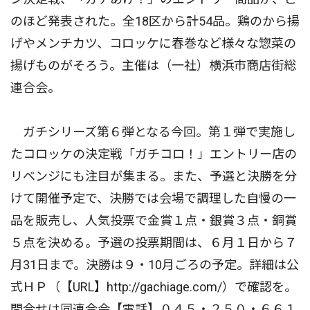
のほど発表された。全18区から計54品。鶏のから揚
げやメンチカツ、コロッケに春巻など様々な惣菜の
揚げものがそろう。主催は（一社）横浜市商店街総
連合会。
ガチシリーズ第６弾となる今回。第１弾で実施し
たコロッケの決定戦「ガチコロ！」エントリー店の
リベンジにも注目が集まる。また、予選と決勝を分
けて開催予定で、決勝では会場で調理した自慢の一
品を販売し、人気投票で金賞１点・銀賞３点・銅賞
５点を決める。予選の投票期間は、６月１日から７
月31日まで。決勝は９・10月ごろの予定。詳細は公
式ＨＰ（【URL】http://gachiage.com/）で確認を。
問合せは同連合会【電話】０４５・２５０・６６１