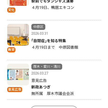
駅前でモダンジャズ演奏
４月19日、鴨居エキコン
文化
中原区
2026.03.31
｢自閉症｣を知る特集
４月19日まで 中原図書館
教育
厚木・愛川・清川
2026.03.27
意見広告
新政あつぎ
意見広告
無所属 厚木市議会会派