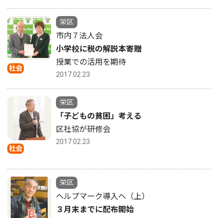
栄区
市内７法人会
小学校に税の解説本寄贈
授業での活用を期待
社会
2017.02.23
栄区
「子どもの貧困」考える
区社協が研修会
2017.02.23
社会
栄区
ヘルプマーク導入へ（上）
３月末までに配布開始