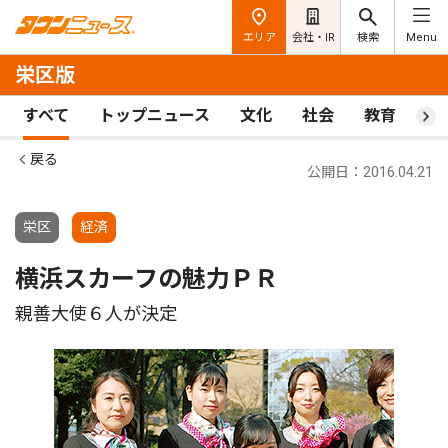
エリア
会社・IR
検索
Menu
栄区版
すべて
トップニュース
文化
社会
教育
ス
戻る
公開日：2016.04.21
栄区
経済
横浜スカーフの魅力ＰＲ
親善大使６人が決定