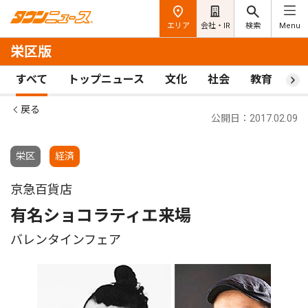
エリア
会社・IR
検索
Menu
栄区版
すべて
トップニュース
文化
社会
教育
ス
戻る
公開日：2017.02.09
栄区
経済
京急百貨店
有名ショコラティエ来場
バレンタインフェア