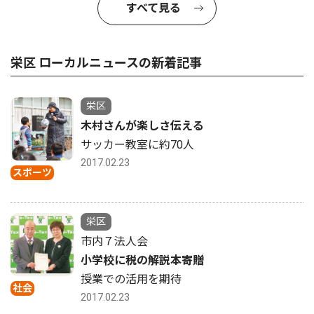
すべて見る
栄区 ローカルニュースの新着記事
栄区
木村さんが楽しさ伝える
サッカー教室に約70人
2017.02.23
スポーツ
栄区
市内７法人会
小学校に税の解説本寄贈
授業での活用を期待
社会
2017.02.23