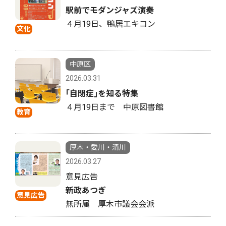
駅前でモダンジャズ演奏
４月19日、鴨居エキコン
文化
中原区
2026.03.31
｢自閉症｣を知る特集
４月19日まで 中原図書館
教育
厚木・愛川・清川
2026.03.27
意見広告
新政あつぎ
意見広告
無所属 厚木市議会会派