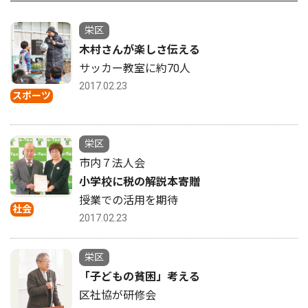
栄区
木村さんが楽しさ伝える
サッカー教室に約70人
2017.02.23
スポーツ
栄区
市内７法人会
小学校に税の解説本寄贈
授業での活用を期待
社会
2017.02.23
栄区
「子どもの貧困」考える
区社協が研修会