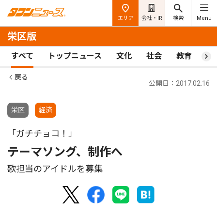
エリア
会社・IR
検索
Menu
栄区版
すべて
トップニュース
文化
社会
教育
ス
戻る
公開日：2017.02.16
栄区
経済
「ガチチョコ！」
テーマソング、制作へ
歌担当のアイドルを募集