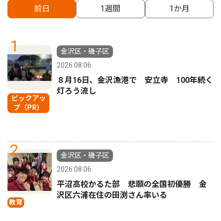
前日
1週間
1か月
1
金沢区・磯子区
2026.08.06
８月16日、金沢漁港で 安立寺 100年続く
灯ろう流し
ピックアッ
プ（PR）
2
金沢区・磯子区
2026.08.06
平沼高校かるた部 悲願の全国初優勝 金
沢区六浦在住の田渕さん率いる
教育