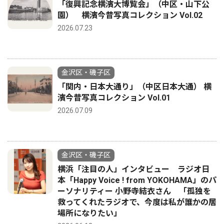
「復興記念横濱大博覧会」（中区・山下公
園） 横濱今昔写真コレクション Vol.02
2026.07.23
金沢区・磯子区
「関内・日本大通り」（中区日本大通） 横
濱今昔写真コレクション Vol.01
2026.07.09
金沢区・磯子区
横浜「注目の人」インタビュー ラジオ日
本「Happy Voice ! from YOKOHAMA」のパ
ーソナリティー 小野寺結衣さん 「孤独を
救ってくれたラジオで、今度は私が誰かの居
場所になりたい」