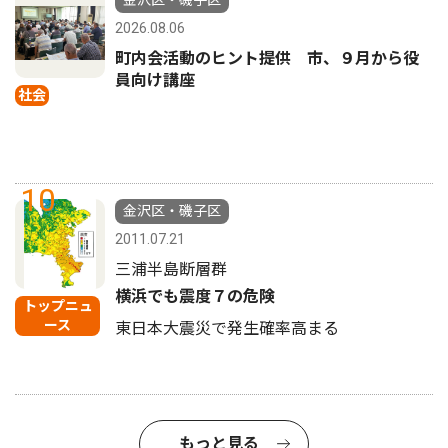
金沢区・磯子区
2026.08.06
町内会活動のヒント提供 市、９月から役
員向け講座
社会
10
金沢区・磯子区
2011.07.21
三浦半島断層群
横浜でも震度７の危険
トップニュ
ース
東日本大震災で発生確率高まる
もっと見る