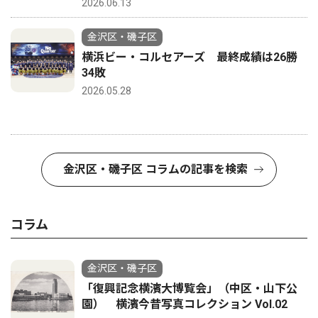
2026.06.13
金沢区・磯子区
横浜ビー・コルセアーズ 最終成績は26勝
34敗
2026.05.28
金沢区・磯子区 コラムの記事を検索
コラム
金沢区・磯子区
「復興記念横濱大博覧会」（中区・山下公
園） 横濱今昔写真コレクション Vol.02