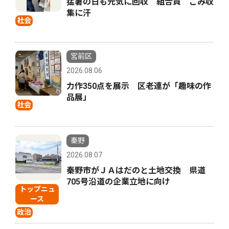
猛暑の日も元気に回収 組合員 ごみ収
集に汗
社会
宮前区
2026.08.06
力作350点を展示 区老連が「趣味の作
品展」
社会
秦野
2026.08.07
秦野市がＪＡはだのと土地交換 県道
705号沿道の企業立地に向け
トップニュ
ース
政治