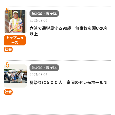
5
金沢区・磯子区
2026.08.06
六浦で通学見守る90歳 無事故を願い20年
以上
トップニュ
ース
社会
6
金沢区・磯子区
2026.08.06
夏祭りに５００人 富岡のセレモホールで
社会