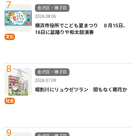
7
金沢区・磯子区
2026.08.06
横浜市役所でこども夏まつり ８月15日、
16日に盆踊りや和太鼓演奏
文化
8
金沢区・磯子区
2026.07.09
堀割川にリュウゼツラン 間もなく開花か
社会
9