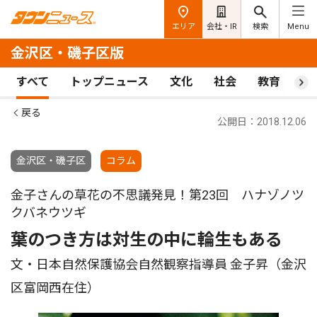
エリア
会社・IR
検索
Menu
金沢区・磯子区版
すべて
トップニュース
文化
社会
教育
ス
戻る
公開日：2018.12.06
金沢区・磯子区
コラム
金子さんの草花の不思議発見！第23回 ハナゾノツ
クバネウツギ
葉のつき方は対生の中に輪生もある
文・日本自然保護協会自然観察指導員 金子昇（金沢
区富岡西在住）