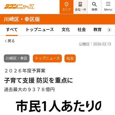
エリア
会社・IR
検索
Menu
川崎区・幸区版
すべて
トップニュース
文化
社会
教育
ス
戻る
公開日：2026.02.13
川崎区・幸区
トップニュース
社会
２０２６年度予算案
子育て支援 防災を重点に
過去最大の９３７８億円