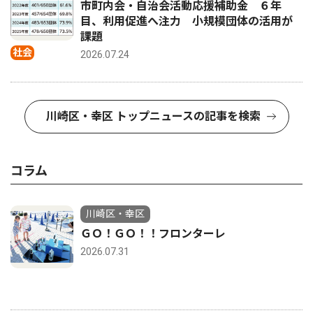
市町内会・自治会活動応援補助金 ６年
目、利用促進へ注力 小規模団体の活用が
課題
社会
2026.07.24
川崎区・幸区 トップニュースの記事を検索
コラム
川崎区・幸区
ＧＯ！ＧＯ！！フロンターレ
2026.07.31