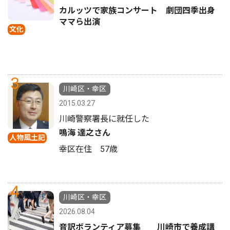
カルッツで家族コンサート 劇団四季出身
ママら出演
文化
3
川崎区・幸区
2015.03.27
川崎警察署長に就任した
鳴海 達之さん
人物風土記
幸区在住 57歳
4
川崎区・幸区
2026.08.04
音訳ボランティア募集 川崎市で養成講