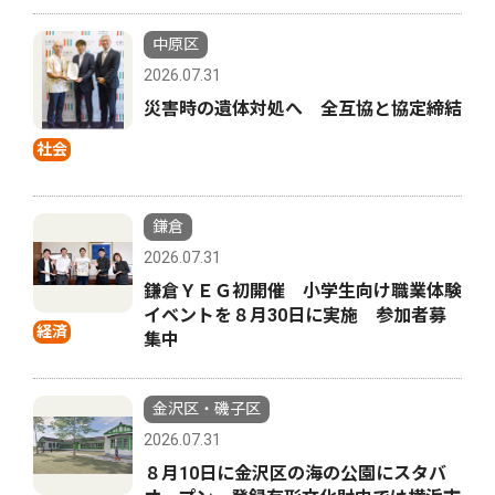
中原区
2026.07.31
災害時の遺体対処へ 全互協と協定締結
社会
鎌倉
2026.07.31
鎌倉ＹＥＧ初開催 小学生向け職業体験
イベントを８月30日に実施 参加者募
経済
集中
金沢区・磯子区
2026.07.31
８月10日に金沢区の海の公園にスタバ