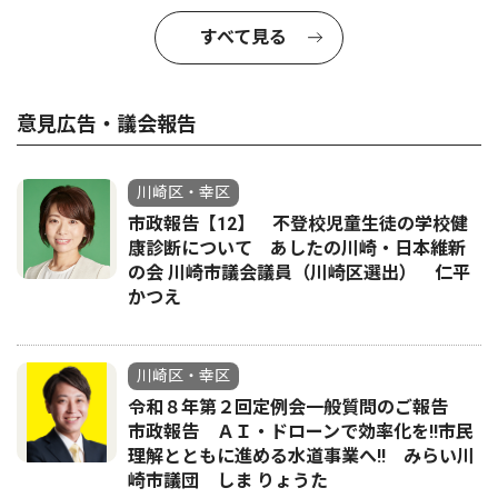
すべて見る
意見広告・議会報告
川崎区・幸区
市政報告【12】 不登校児童生徒の学校健
康診断について あしたの川崎・日本維新
の会 川崎市議会議員（川崎区選出） 仁平
かつえ
川崎区・幸区
令和８年第２回定例会一般質問のご報告
市政報告 ＡＩ・ドローンで効率化を!!市民
理解とともに進める水道事業へ!! みらい川
崎市議団 しま りょうた