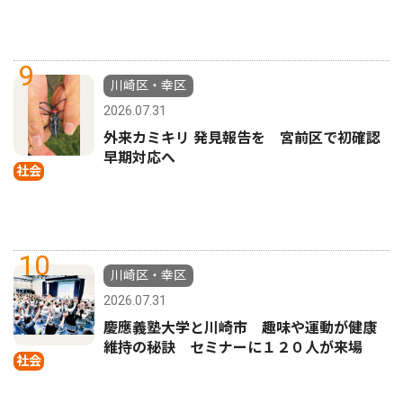
9
川崎区・幸区
2026.07.31
外来カミキリ 発見報告を 宮前区で初確認
早期対応へ
社会
10
川崎区・幸区
2026.07.31
慶應義塾大学と川崎市 趣味や運動が健康
維持の秘訣 セミナーに１２０人が来場
社会